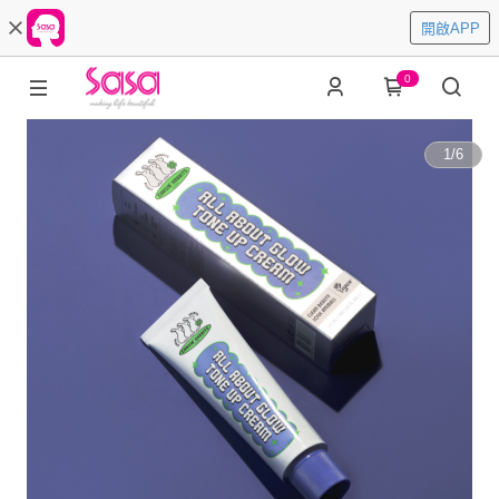
開啟APP
0
1
/
6