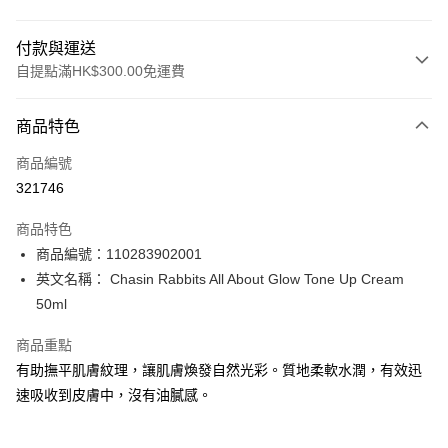
付款與運送
自提點滿HK$300.00免運費
付款方式
商品特色
信用卡
商品編號
Apple Pay
321746
AlipayHK
商品特色
PayMe
商品編號：110283902001
英文名稱： Chasin Rabbits All About Glow Tone Up Cream
WeChat Pay
50ml
BoC Pay
商品重點
有助撫平肌膚紋理，讓肌膚煥發自然光彩。質地柔軟水潤，有效迅
送貨方式
速吸收到皮膚中，沒有油膩感。
順豐自助櫃 - 確認發貨後1-3個工作天送達
每筆HK$65.00，滿HK$300.00或以上免運費