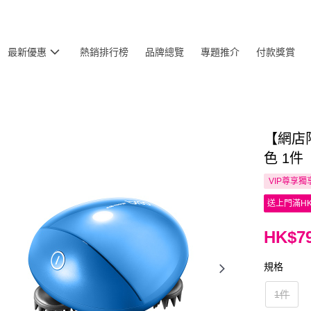
最新優惠
熱銷排行榜
品牌總覽
專題推介
付款獎賞
【網店限定
色 1件
VIP尊享
獨
送上門滿HK
HK$79
規格
1件