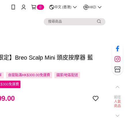
0
中文 (香港)
HKD
】Breo Scalp Mini 頭皮按摩器 藍
享
自提點滿HK$300.00免運費
國家/地區配送
$300免運費
9.00
前往
人氣
商品