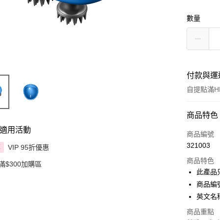
數量
付款與運
自提點滿HK
付款方式
商品特色
適用活動
信用卡
商品編號
321003
VIP 95折優惠
享
Apple Pay
商品特色
滿$300加購區
AlipayHK
此產品
商品編號
PayMe
英文名稱： 
WeChat P
商品重點