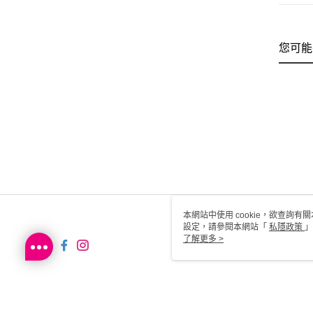
您可能
本網站中使用 cookie，欲查詢有關
設定，請參閱本網站「
私隱政策
」
用 cookie。
了解更多 >