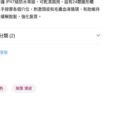
護 IPX7級防水等級，可乾濕兩用，設有24顆錐形觸
人手按摩各個穴位，刺激頭皮和毛囊血液循環，有助維持
，緩解脫髮，強化髮質。
 - 確認發貨後1-3個工作天送達
類 (2)
5.00，滿HK$300.00或以上免運費
面部身體儀器
按摩保健儀器
業點 - 確認發貨後1-3個工作天送達
客服
5.00，滿HK$300.00或以上免運費
1-3 工作天送達，訂單將隨機分配至SF順豐速運或京東
進行物流配送
5.00，滿HK$300.00或以上免運費
藍色
按摩 頭皮
) 只顯示可選門市。確認發貨後2-5個工作天到店，3天內
會取消訂單，並不會安排重寄
0.00，滿HK$100.00或以上免運費
) 只顯示可選門市。確認發貨後2-5個工作天到店，3天內
會取消訂單，並不會安排重寄