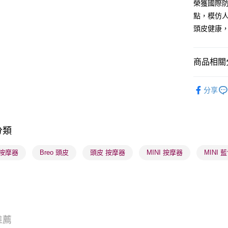
榮獲國際防
BoC Pay
點，模仿
頭皮健康
送貨方式
順豐自助櫃
商品相關分
每筆HK$6
儀器工具
順豐站及營
分享
網店限定
每筆HK$6
確認發貨後
分類
物流公司
每筆HK$6
o 按摩器
Breo 頭皮
頭皮 按摩器
MINI 按摩器
MINI 
(香港門市
取。逾期
每筆HK$2
(澳門門市
推薦
取。逾期