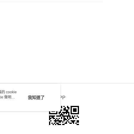
0.00，滿HK$100.00或以上免運費
送 - 確認發貨後1-4個工作天送達
運費表
 cookie
e 聲明使
我知道了
官方APP