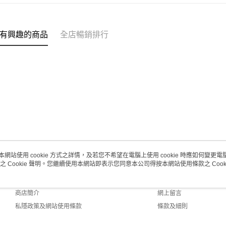
每筆HK$2
澳門地區配
有興趣的商品
全店暢銷排行
本網站使用 cookie 方式之詳情，及若您不希望在電腦上使用 cookie 時應如何變更電腦的
之 Cookie 聲明。您繼續使用本網站即表示您同意本公司得按本網站使用條款之 Cooki
關於我們
客戶服務
品牌故事
購物說明
商店簡介
網上留言
私隱政策及網站使用條款
條款及細則
聯絡我們