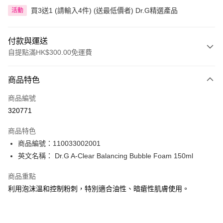
買3送1 (請輸入4件) (送最低價者) Dr.G精選產品
活動
付款與運送
自提點滿HK$300.00免運費
付款方式
商品特色
信用卡
商品編號
Apple Pay
320771
AlipayHK
商品特色
PayMe
商品編號：110033002001
英文名稱： Dr.G A-Clear Balancing Bubble Foam 150ml
WeChat Pay
商品重點
BoC Pay
利用泡沫溫和控制粉刺，特別適合油性、暗瘡性肌膚使用。
送貨方式
順豐自助櫃 - 確認發貨後1-3個工作天送達