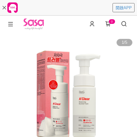
開啟APP
0
1
/
5