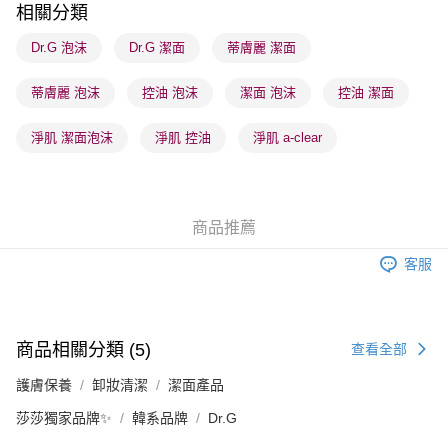
相關分類
每筆HK$65.00，滿HK$300.00或以上免運費
Dr.G 泡沫
Dr.G 潔面
蒂膚麗 潔面
順豐站及營業點 - 確認發貨後1-3個工作天送達
每筆HK$65.00，滿HK$300.00或以上免運費
蒂膚麗 泡沫
控油 泡沫
潔面 泡沫
控油 潔面
確認發貨後1-3 工作天送達，訂單將隨機分配至SF順豐速運或京東
淨肌 潔面泡沫
淨肌 控油
淨肌 a-clear
物流公司進行物流配送
每筆HK$65.00，滿HK$300.00或以上免運費
(香港門市) 只顯示可選門市。確認發貨後2-5個工作天到店，3天內
商品推薦
取。逾期會取消訂單，並不會安排重寄
每筆HK$20.00，滿HK$100.00或以上免運費
客服
(澳門門市) 只顯示可選門市。確認發貨後2-5個工作天到店，3天內
取。逾期會取消訂單，並不會安排重寄
商品相關分類 (5)
每筆HK$20.00，滿HK$100.00或以上免運費
查看全部
護膚保養
卸妝清潔
潔面產品
澳門地區配送 - 確認發貨後1-4個工作天送達
運費表
莎莎獨家品牌✨
韓系品牌
Dr.G