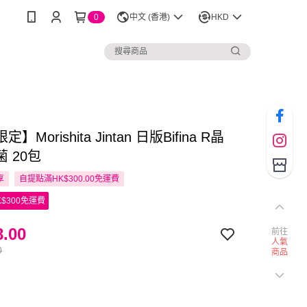
0
中文 (香港)
HKD
】Morishita Jintan 日版Bifina R晶
 20包
享
自提點滿HK$300.00免運費
$300免運費
.00
前往
人氣
0
商品