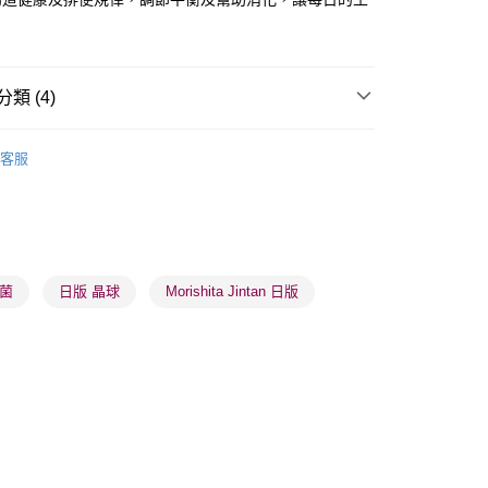
類 (4)
 - 確認發貨後1-3個工作天送達
健康保健
益生菌/腸胃護理
客服
5.00，滿HK$300.00或以上免運費
業點 - 確認發貨後1-3個工作天送達
男士護理
男士健康
5.00，滿HK$300.00或以上免運費
👩‍⚕️健康推薦👩‍⚕️
美肌纖體
1-3 工作天送達，訂單將隨機分配至SF順豐速運或京東
生菌
日版 晶球
Morishita Jintan 日版
進行物流配送
5.00，滿HK$300.00或以上免運費
) 只顯示可選門市。確認發貨後2-5個工作天到店，3天內
會取消訂單，並不會安排重寄
0.00，滿HK$100.00或以上免運費