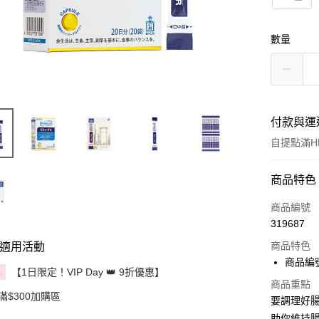
數量
付款與運
自提點滿HK
付款方式
商品特色
信用卡
商品編號
319687
Apple Pay
商品特色
適用活動
AlipayHK
商品編號:
【1日限定！VIP Day 👑 9折優惠】
享
PayMe
商品重點
滿$300加購區
要調理好腸胃
WeChat P
助你維持