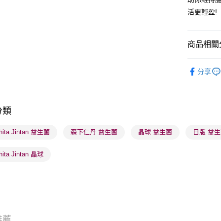
活更輕盈!
BoC Pay
商品相關分
送貨方式
順豐自助櫃
健康美肌
分享
每筆HK$6
網店限定
順豐站及營
男士專區
每筆HK$6
分類
健康美肌
確認發貨後
hita Jintan 益生菌
森下仁丹 益生菌
晶球 益生菌
日版 益
物流公司
每筆HK$6
hita Jintan 晶球
(香港門市
取。逾期
每筆HK$2
推薦