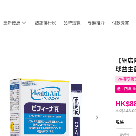
最新優惠
熱銷排行榜
品牌總覽
專題推介
付款獎賞
【網店限定
球益生菌
VIP尊享
獨
送上門滿HK
HK$88
HK$148.0
規格
20包