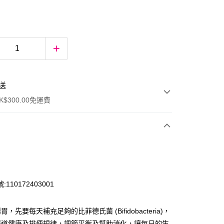
送
$300.00免運費
110172403001
，先要每天補充足夠的比菲德氏菌 (Bifidobacteria)，
ay
腸道健康及排便規律，調節平衡及幫助消化，讓每日的生