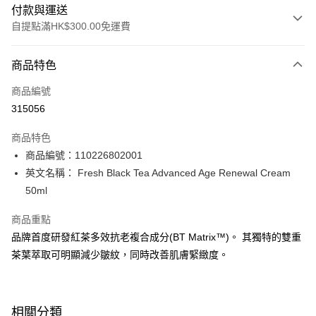
付款與運送
自提點滿HK$300.00免運費
付款方式
商品特色
信用卡
商品編號
Apple Pay
315056
AlipayHK
商品特色
PayMe
商品編號：110226802001
英文名稱： Fresh Black Tea Advanced Age Renewal Cream
WeChat Pay
50ml
BoC Pay
商品重點
品牌首度研發紅茶多效抗老複合成分(BT Matrix™️)。 其獨特的雙重
送貨方式
茶葉萃取可明顯減少皺紋，同時改善肌膚緊緻度。
順豐自助櫃 - 確認發貨後1-3個工作天送達
每筆HK$65.00，滿HK$300.00或以上免運費
順豐站及營業點 - 確認發貨後1-3個工作天送達
相關分類