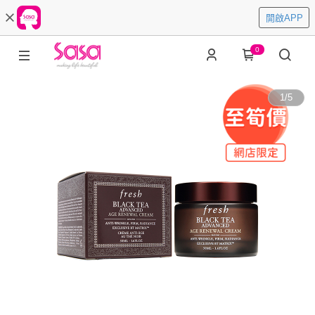
開啟APP
0
1
/
5