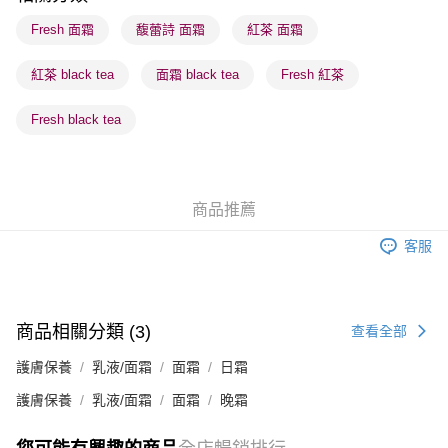
每筆HK$65.00，滿HK$300.00或以上免運費
Fresh 面霜
馥蕾詩 面霜
紅茶 面霜
確認發貨後1-3 工作天送達，訂單將隨機分配至SF順豐速運或京東
紅茶 black tea
面霜 black tea
Fresh 紅茶
物流公司進行物流配送
每筆HK$65.00，滿HK$300.00或以上免運費
Fresh black tea
(香港門市) 只顯示可選門市。確認發貨後2-5個工作天到店，3天內
取。逾期會取消訂單，並不會安排重寄
每筆HK$20.00，滿HK$100.00或以上免運費
商品推薦
(澳門門市) 只顯示可選門市。確認發貨後2-5個工作天到店，3天內
客服
取。逾期會取消訂單，並不會安排重寄
每筆HK$20.00，滿HK$100.00或以上免運費
澳門地區配送 - 確認發貨後1-4個工作天送達
運費表
商品相關分類 (3)
查看全部
護膚保養
乳液/面霜
面霜
日霜
護膚保養
乳液/面霜
面霜
晚霜