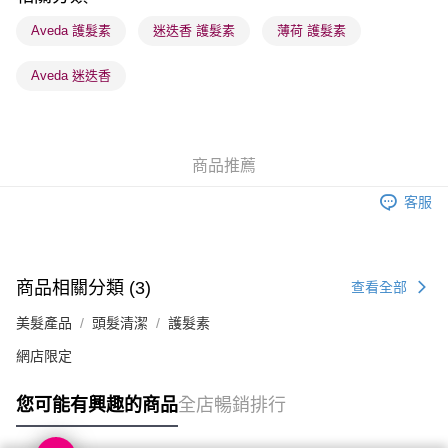
順豐站及營業點 - 確認發貨後1-3個工作天送達
Aveda 護髮素
迷迭香 護髮素
薄荷 護髮素
每筆HK$65.00，滿HK$300.00或以上免運費
Aveda 迷迭香
確認發貨後1-3 工作天送達，訂單將隨機分配至SF順豐速運或京東
物流公司進行物流配送
每筆HK$65.00，滿HK$300.00或以上免運費
商品推薦
(香港門市) 只顯示可選門市。確認發貨後2-5個工作天到店，3天內
取。逾期會取消訂單，並不會安排重寄
客服
每筆HK$20.00，滿HK$100.00或以上免運費
(澳門門市) 只顯示可選門市。確認發貨後2-5個工作天到店，3天內
取。逾期會取消訂單，並不會安排重寄
商品相關分類 (3)
查看全部
每筆HK$20.00，滿HK$100.00或以上免運費
美髮產品
頭髮清潔
護髮素
澳門地區配送 - 確認發貨後1-4個工作天送達
運費表
網店限定
您可能有興趣的商品
全店暢銷排行