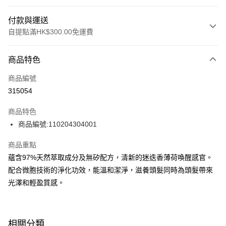
付款與運送
自提點滿HK$300.00免運費
付款方式
商品特色
信用卡
商品編號
Apple Pay
315054
AlipayHK
商品特色
PayMe
商品編號:110204304001
WeChat Pay
商品重點
蘊含97%天然萃取成分及無矽配方，清新的迷迭香薄荷喚醒感官。
BoC Pay
配合微胞技術的淨化功效，能溫和潔淨，滋養頭髮同時為頭髮帶來
光澤和輕盈質感。
送貨方式
順豐自助櫃 - 確認發貨後1-3個工作天送達
每筆HK$65.00，滿HK$300.00或以上免運費
相關分類