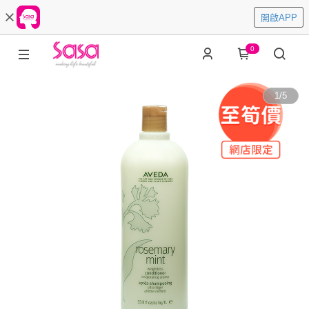
開啟APP
0
1
/
5