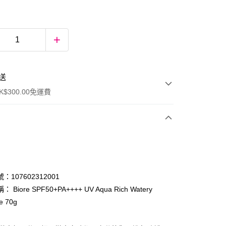
送
$300.00免運費
：107602312001
 Biore SPF50+PA++++ UV Aqua Rich Watery
e 70g
ay