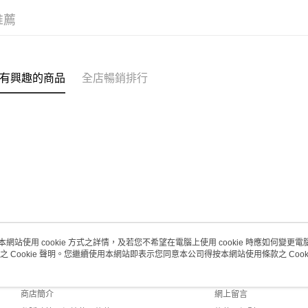
每筆HK$2
推薦
澳門地區配
有興趣的商品
全店暢銷排行
本網站使用 cookie 方式之詳情，及若您不希望在電腦上使用 cookie 時應如何變更電腦的
之 Cookie 聲明。您繼續使用本網站即表示您同意本公司得按本網站使用條款之 Cooki
關於我們
客戶服務
品牌故事
購物說明
商店簡介
網上留言