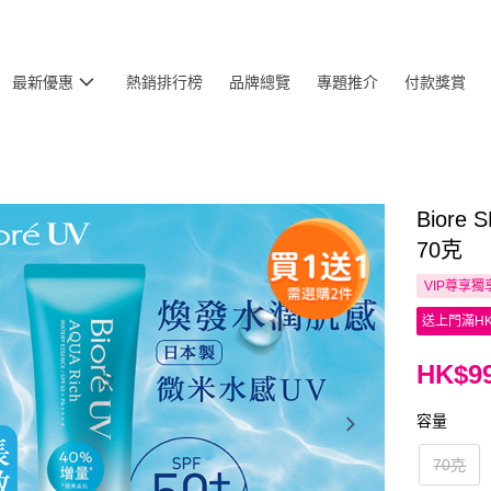
最新優惠
熱銷排行榜
品牌總覽
專題推介
付款獎賞
Bior
70克
VIP尊享
獨
送上門滿HK
HK$99
容量
70克