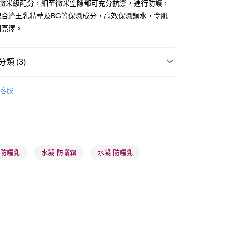
 專研微米級配分，細至微米空隙都可充分抗禦，進行防護，
配合蜂王乳精華及BG等保濕成分，高效保濕鎖水，令肌
潤亮澤。
 - 確認發貨後1-3個工作天送達
類 (3)
5.00，滿HK$300.00或以上免運費
防曬護理
防曬乳/霜
業點 - 確認發貨後1-3個工作天送達
客服
面部彩妝
隔離霜/底霜
5.00，滿HK$300.00或以上免運費
推薦
夏日防曬 明亮透白
1-3 工作天送達，訂單將隨機分配至SF順豐速運或京東
進行物流配送
5.00，滿HK$300.00或以上免運費
 防曬乳
水凝 防曬霜
水凝 防曬乳
) 只顯示可選門市。確認發貨後2-5個工作天到店，3天內
會取消訂單，並不會安排重寄
0.00，滿HK$100.00或以上免運費
) 只顯示可選門市。確認發貨後2-5個工作天到店，3天內
會取消訂單，並不會安排重寄