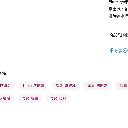
Biore
BoC Pay
零重感。
膚時刻水
送貨方式
順豐自助櫃
商品相關分
每筆HK$6
護膚保養
順豐站及營
分享
潮流彩妝
每筆HK$6
本月人氣
確認發貨後
分類
物流公司
每筆HK$6
e 防曬乳
Biore 防曬霜
蜜妮 防曬乳
蜜妮 防曬霜
保濕
(香港門市
 防曬霜
長效 防曬
長效 保濕
取。逾期
每筆HK$2
(澳門門市
取。逾期