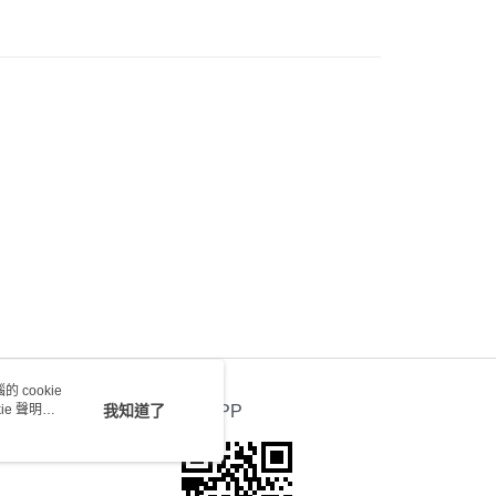
0.00，滿HK$100.00或以上免運費
送 - 確認發貨後1-4個工作天送達
運費表
 cookie
e 聲明使
我知道了
官方APP