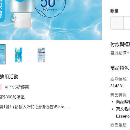
數量
付款與運
自提點滿HK
付款方式
商品特色
適用活動
信用卡
商品編號
314331
VIP 95折優惠
享
Apple Pay
商品特色
滿$300加購區
AlipayHK
商品編號
買1送1 (請輸入2件) (送價低者)Biore
英文名稱：
PayMe
SPF50+PA++++水凝長效保濕防曬乳 70克
Essenc
WeChat P
商品重點