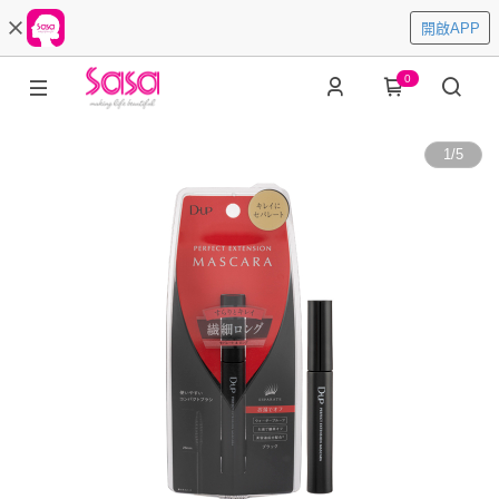
開啟APP
0
1
/
5