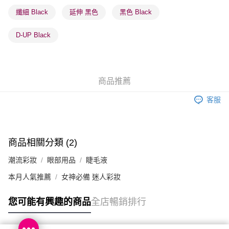
順豐站及營業點 - 確認發貨後1-3個工作天送達
纖細 Black
延伸 黑色
黑色 Black
每筆HK$65.00，滿HK$300.00或以上免運費
D-UP Black
確認發貨後1-3 工作天送達，訂單將隨機分配至SF順豐速運或京東
物流公司進行物流配送
每筆HK$65.00，滿HK$300.00或以上免運費
商品推薦
(香港門市) 只顯示可選門市。確認發貨後2-5個工作天到店，3天內
取。逾期會取消訂單，並不會安排重寄
客服
每筆HK$20.00，滿HK$100.00或以上免運費
(澳門門市) 只顯示可選門市。確認發貨後2-5個工作天到店，3天內
取。逾期會取消訂單，並不會安排重寄
商品相關分類 (2)
每筆HK$20.00，滿HK$100.00或以上免運費
潮流彩妝
眼部用品
睫毛液
澳門地區配送 - 確認發貨後1-4個工作天送達
運費表
本月人氣推薦
女神必備 迷人彩妝
您可能有興趣的商品
全店暢銷排行