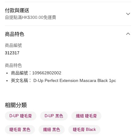
付款與運送
自提點滿HK$300.00免運費
付款方式
商品特色
信用卡
商品編號
Apple Pay
312317
AlipayHK
商品特色
PayMe
商品編號：109662802002
英文名稱： D-Up Perfect Extension Mascara Black 1pc
WeChat Pay
BoC Pay
相關分類
送貨方式
D-UP 睫毛膏
D-UP 黑色
纖細 睫毛膏
順豐自助櫃 - 確認發貨後1-3個工作天送達
每筆HK$65.00，滿HK$300.00或以上免運費
睫毛膏 黑色
纖細 黑色
睫毛膏 Black