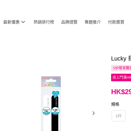
最新優惠
熱銷排行榜
品牌總覽
專題推介
付款獎賞
Lucky
VIP尊享
獨
送上門滿HK
HK$29
規格
1件