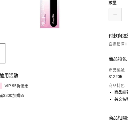
數量
付款與運
自提點滿HK
付款方式
商品特色
信用卡
商品編號
適用活動
312205
Apple Pay
商品特色
VIP 95折優惠
享
AlipayHK
商品編號
滿$300加購區
英文名稱： 
PayMe
WeChat P
商品相關分
BoC Pay