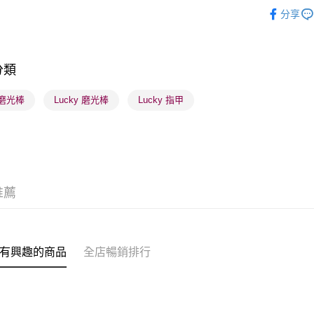
儀器工具
分享
送貨方式
順豐自助櫃
分類
每筆HK$6
 磨光棒
Lucky 磨光棒
Lucky 指甲
順豐站及營
每筆HK$6
確認發貨後
物流公司
每筆HK$6
推薦
(香港門市
取。逾期
每筆HK$2
有興趣的商品
全店暢銷排行
(澳門門市
取。逾期
每筆HK$2