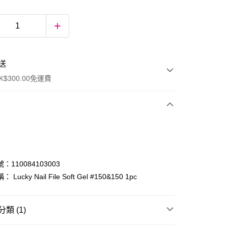
送
$300.00免運費
：110084103003
Lucky Nail File Soft Gel #150&150 1pc
ay
類 (1)