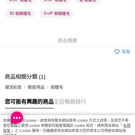
順豐站及營業點 - 確認發貨後1-3個工作天送達
每筆HK$65.00，滿HK$300.00或以上免運費
3D 假眼睫毛
D-UP 假眼睫毛
確認發貨後1-3 工作天送達，訂單將隨機分配至SF順豐速運或京東
物流公司進行物流配送
每筆HK$65.00，滿HK$300.00或以上免運費
商品推薦
(香港門市) 只顯示可選門市。確認發貨後2-5個工作天到店，3天內
客服
取。逾期會取消訂單，並不會安排重寄
每筆HK$20.00，滿HK$100.00或以上免運費
(澳門門市) 只顯示可選門市。確認發貨後2-5個工作天到店，3天內
商品相關分類 (1)
取。逾期會取消訂單，並不會安排重寄
潮流彩妝
眼部用品
假睫毛
每筆HK$20.00，滿HK$100.00或以上免運費
您可能有興趣的商品
全店暢銷排行
澳門地區配送 - 確認發貨後1-4個工作天送達
運費表
本網站中使用 cookie，欲查詢有關本網站使用 cookie 方式之詳情，及若您不希
熱門標籤
望在電腦上使用 cookie 時應如何變更電腦的 cookie 設定，請參閱本網站「
私隱
政策
」之 Cookie 聲明。您繼續使用本網站即表示您同意本公司得按本網站使用