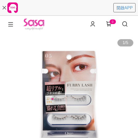
開啟APP
0
1
/
5