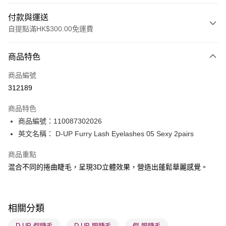
付款與運送
自提點滿HK$300.00免運費
付款方式
商品特色
信用卡
商品編號
Apple Pay
312189
AlipayHK
商品特色
PayMe
商品編號：110087302026
英文名稱： D-UP Furry Lash Eyelashes 05 Sexy 2pairs
WeChat Pay
商品重點
BoC Pay
混合不同的捲曲睫毛，呈現3D立體效果，營造出蓬鬆華麗感覺。
送貨方式
順豐自助櫃 - 確認發貨後1-3個工作天送達
相關分類
每筆HK$65.00，滿HK$300.00或以上免運費
D-UP 假睫毛
D-UP 眼睫毛
假 眼睫毛