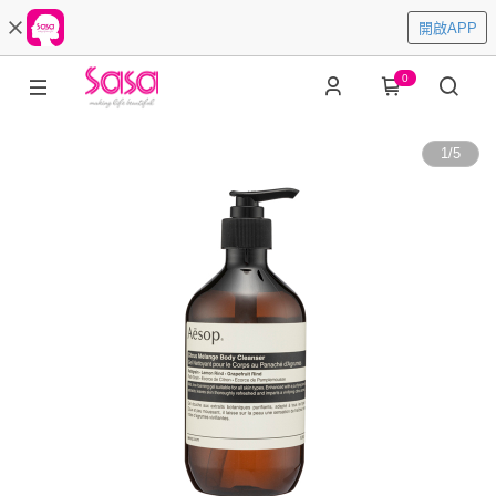
開啟APP
0
1
/
5