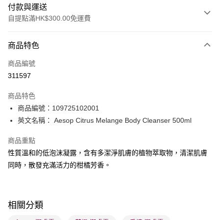
付款與運送
自提點滿HK$300.00免運費
付款方式
商品特色
信用卡
商品編號
Apple Pay
311597
AlipayHK
商品特色
PayMe
商品編號：109725102001
英文名稱： Aesop Citrus Melange Body Cleanser 500ml
WeChat Pay
商品重點
BoC Pay
性質溫和的低泡沫凝露，含有多潔淨肌膚的植物萃取物，清潔肌膚
同時，散發充滿活力的柑橘芳香。
送貨方式
順豐自助櫃 - 確認發貨後1-3個工作天送達
每筆HK$65.00，滿HK$300.00或以上免運費
相關分類
順豐站及營業點 - 確認發貨後1-3個工作天送達