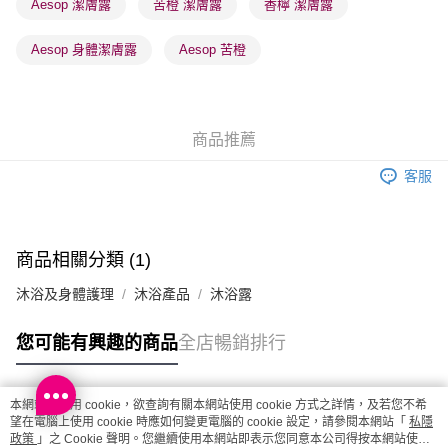
Aesop 潔膚露
苦橙 潔膚露
香檸 潔膚露
每筆HK$65.00，滿HK$300.00或以上免運費
Aesop 身體潔膚露
Aesop 苦橙
確認發貨後1-3 工作天送達，訂單將隨機分配至SF順豐速運或京東
物流公司進行物流配送
每筆HK$65.00，滿HK$300.00或以上免運費
商品推薦
(香港門市) 只顯示可選門市。確認發貨後2-5個工作天到店，3天內
取。逾期會取消訂單，並不會安排重寄
客服
每筆HK$20.00，滿HK$100.00或以上免運費
(澳門門市) 只顯示可選門市。確認發貨後2-5個工作天到店，3天內
取。逾期會取消訂單，並不會安排重寄
商品相關分類 (1)
每筆HK$20.00，滿HK$100.00或以上免運費
沐浴及身體護理
沐浴產品
沐浴露
澳門地區配送 - 確認發貨後1-4個工作天送達
運費表
您可能有興趣的商品
全店暢銷排行
本網站中使用 cookie，欲查詢有關本網站使用 cookie 方式之詳情，及若您不希
熱門標籤
望在電腦上使用 cookie 時應如何變更電腦的 cookie 設定，請參閱本網站「
私隱
政策
」之 Cookie 聲明。您繼續使用本網站即表示您同意本公司得按本網站使用