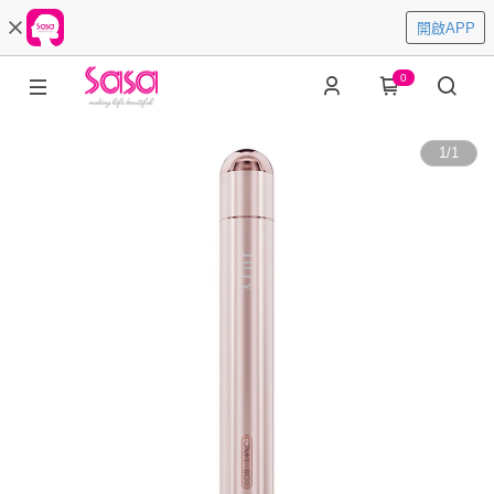
開啟APP
0
1
/
1