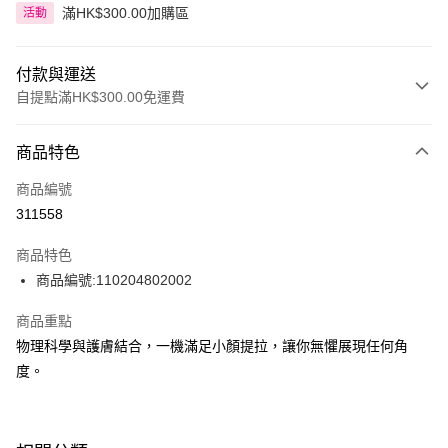
滿HK$300.00加購區
活動
付款與運送
自提點滿HK$300.00免運費
付款方式
商品特色
信用卡
商品編號
Apple Pay
311558
AlipayHK
商品特色
PayMe
商品編號:110204802002
WeChat Pay
商品重點
物理科學與護膚結合，一機滿足小顏提拉，讓你無懼展現任何角
BoC Pay
度。
送貨方式
順豐自助櫃 - 確認發貨後1-3個工作天送達