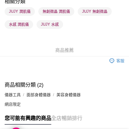
相關分類
每筆HK$65.00，滿HK$300.00或以上免運費
JUJY 潤肌儀
無創微晶 潤肌儀
JUJY 無創微晶
順豐站及營業點 - 確認發貨後1-3個工作天送達
每筆HK$65.00，滿HK$300.00或以上免運費
水感 潤肌儀
JUJY 水感
確認發貨後1-3 工作天送達，訂單將隨機分配至SF順豐速運或京東
物流公司進行物流配送
每筆HK$65.00，滿HK$300.00或以上免運費
商品推薦
(香港門市) 只顯示可選門市。確認發貨後2-5個工作天到店，3天內
客服
取。逾期會取消訂單，並不會安排重寄
每筆HK$20.00，滿HK$100.00或以上免運費
(澳門門市) 只顯示可選門市。確認發貨後2-5個工作天到店，3天內
商品相關分類 (2)
取。逾期會取消訂單，並不會安排重寄
儀器工具
面部身體儀器
美容身體儀器
每筆HK$20.00，滿HK$100.00或以上免運費
網店限定
澳門地區配送 - 確認發貨後1-4個工作天送達
運費表
您可能有興趣的商品
全店暢銷排行