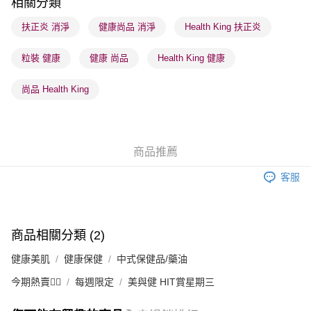
相關分類
順豐站及營業點 - 確認發貨後1-3個工作天送達
扶正炎 消淨
健康尚品 消淨
Health King 扶正炎
每筆HK$65.00，滿HK$300.00或以上免運費
粒裝 健康
健康 尚品
Health King 健康
確認發貨後1-3 工作天送達，訂單將隨機分配至SF順豐速運或京東
物流公司進行物流配送
尚品 Health King
每筆HK$65.00，滿HK$300.00或以上免運費
(香港門市) 只顯示可選門市。確認發貨後2-5個工作天到店，3天內
取。逾期會取消訂單，並不會安排重寄
商品推薦
每筆HK$20.00，滿HK$100.00或以上免運費
客服
商品相關分類 (2)
健康美肌
健康保健
中式保健品/藥油
今期熱賣❤️‍🔥
每週限定
美與健 HIT賞星期三