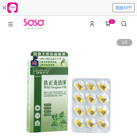
開啟APP
0
1
/
5