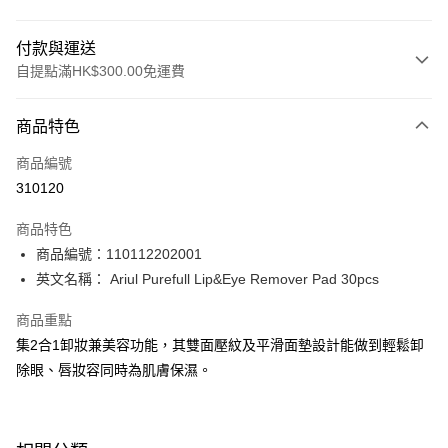
付款與運送
自提點滿HK$300.00免運費
付款方式
商品特色
信用卡
商品編號
Apple Pay
310120
AlipayHK
商品特色
PayMe
商品編號：110112202001
英文名稱： Ariul Purefull Lip&Eye Remover Pad 30pcs
WeChat Pay
商品重點
BoC Pay
集2合1卸妝兼美容功能，其雙面壓紋及平滑面墊設計能做到輕鬆卸
除眼、唇妝容同時為肌膚保濕。
送貨方式
順豐自助櫃 - 確認發貨後1-3個工作天送達
每筆HK$65.00，滿HK$300.00或以上免運費