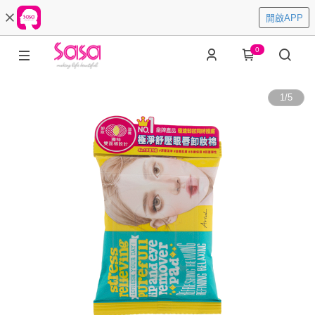
開啟APP
0
1
/
5