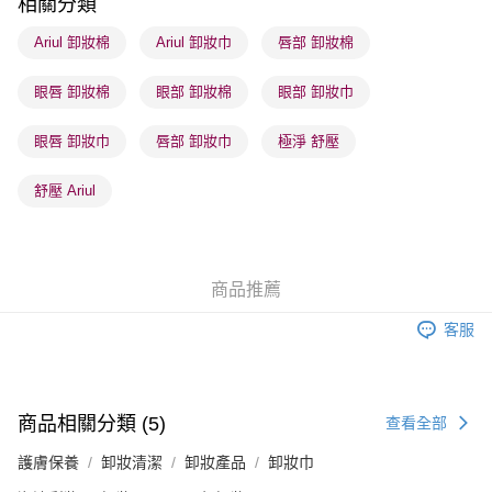
相關分類
順豐站及營業點 - 確認發貨後1-3個工作天送達
Ariul 卸妝棉
Ariul 卸妝巾
唇部 卸妝棉
每筆HK$65.00，滿HK$300.00或以上免運費
眼唇 卸妝棉
眼部 卸妝棉
眼部 卸妝巾
確認發貨後1-3 工作天送達，訂單將隨機分配至SF順豐速運或京東
物流公司進行物流配送
眼唇 卸妝巾
唇部 卸妝巾
極淨 舒壓
每筆HK$65.00，滿HK$300.00或以上免運費
(香港門市) 只顯示可選門市。確認發貨後2-5個工作天到店，3天內
舒壓 Ariul
取。逾期會取消訂單，並不會安排重寄
每筆HK$20.00，滿HK$100.00或以上免運費
(澳門門市) 只顯示可選門市。確認發貨後2-5個工作天到店，3天內
商品推薦
取。逾期會取消訂單，並不會安排重寄
客服
每筆HK$20.00，滿HK$100.00或以上免運費
澳門地區配送 - 確認發貨後1-4個工作天送達
運費表
商品相關分類 (5)
查看全部
護膚保養
卸妝清潔
卸妝產品
卸妝巾