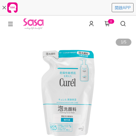
開啟APP
0
1
/
5