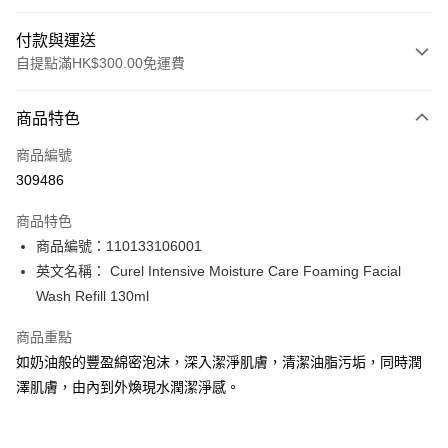
付款與運送
自提點滿HK$300.00免運費
付款方式
商品特色
信用卡
商品編號
Apple Pay
309486
AlipayHK
商品特色
PayMe
商品編號：110133106001
英文名稱： Curel Intensive Moisture Care Foaming Facial
WeChat Pay
Wash Refill 130ml
BoC Pay
商品重點
如奶油般的豐盈綿密泡沫，深入潔淨肌膚，清潔油脂污垢，同時潤
送貨方式
澤肌膚，由內到外煥現水潤潔淨感。
順豐自助櫃 - 確認發貨後1-3個工作天送達
每筆HK$65.00，滿HK$300.00或以上免運費