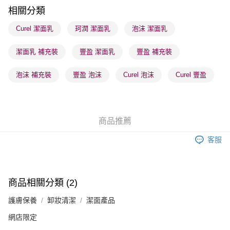
順豐站及營業點 - 確認發貨後1-3個工作天送達
相關分類
每筆HK$65.00，滿HK$300.00或以上免運費
Curel 潔面乳
珂潤 潔面乳
泡沫 潔面乳
確認發貨後1-3 工作天送達，訂單將隨機分配至SF順豐速運或京東
潔面乳 補充裝
豐盈 潔面乳
豐盈 補充裝
物流公司進行物流配送
每筆HK$65.00，滿HK$300.00或以上免運費
泡沫 補充裝
豐盈 泡沫
Curel 泡沫
Curel 豐盈
(香港門市) 只顯示可選門市。確認發貨後2-5個工作天到店，3天內
取。逾期會取消訂單，並不會安排重寄
每筆HK$20.00，滿HK$100.00或以上免運費
商品推薦
(澳門門市) 只顯示可選門市。確認發貨後2-5個工作天到店，3天內
客服
取。逾期會取消訂單，並不會安排重寄
每筆HK$20.00，滿HK$100.00或以上免運費
澳門地區配送 - 確認發貨後1-4個工作天送達
運費表
商品相關分類 (2)
護膚保養
卸妝清潔
潔面產品
網店限定