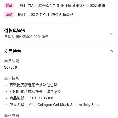
【贈】買Abib精選產品折扣後淨值滿HK$300.00即送睡眠
贈品
面膜 80毫升
HK$148.00 2件 Abib 精選面膜產品
活動
付款與運送
自提點滿HK$300.00免運費
付款方式
商品特色
信用卡
商品編號
Apple Pay
307856
AlipayHK
商品特色
PayMe
有效促皮膚進癒合及淡化色斑
抑制色素形成及提亮，改善暗啞
WeChat Pay
商品編號：110151106008
BoC Pay
英文名稱： Abib Collagen Gel Mask Sedum Jelly 5pcs
商品重點
送貨方式