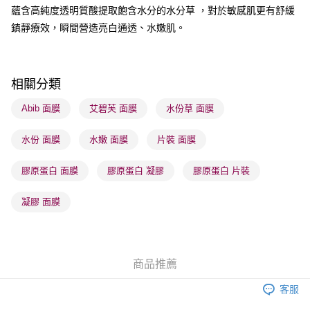
蘊含高純度透明質酸提取飽含水分的水分草 ，對於敏感肌更有舒緩
順豐自助櫃 - 確認發貨後1-3個工作天送達
鎮靜療效，瞬間營造亮白通透、水嫩肌。
每筆HK$65.00，滿HK$300.00或以上免運費
順豐站及營業點 - 確認發貨後1-3個工作天送達
每筆HK$65.00，滿HK$300.00或以上免運費
相關分類
確認發貨後1-3 工作天送達，訂單將隨機分配至SF順豐速運或京東
Abib 面膜
艾碧芙 面膜
水份草 面膜
物流公司進行物流配送
水份 面膜
水嫩 面膜
片裝 面膜
每筆HK$65.00，滿HK$300.00或以上免運費
(香港門市) 只顯示可選門市。確認發貨後2-5個工作天到店，3天內
膠原蛋白 面膜
膠原蛋白 凝膠
膠原蛋白 片裝
取。逾期會取消訂單，並不會安排重寄
凝膠 面膜
每筆HK$20.00，滿HK$100.00或以上免運費
(澳門門市) 只顯示可選門市。確認發貨後2-5個工作天到店，3天內
取。逾期會取消訂單，並不會安排重寄
商品推薦
每筆HK$20.00，滿HK$100.00或以上免運費
客服
澳門地區配送 - 確認發貨後1-4個工作天送達
運費表