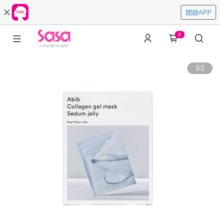
開啟APP
0
1
/
2