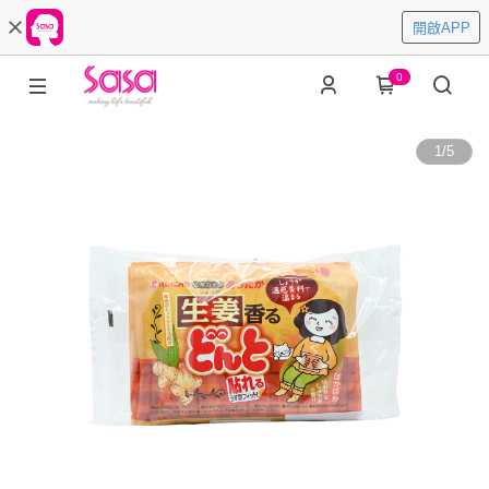
開啟APP
0
1
/
5