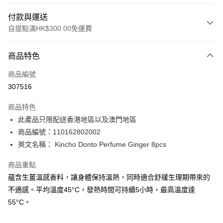
付款與運送
自提點滿HK$300.00免運費
付款方式
商品特色
信用卡
商品編號
Apple Pay
307516
AlipayHK
商品特色
PayMe
此產品只限配送香港地區以及澳門地區
商品編號：110162802002
WeChat Pay
英文名稱： Kincho Donto Perfume Ginger 8pcs
BoC Pay
商品重點
蘊含生薑溫感香料，讓身體保持溫熱，同時適合舒緩生理期帶來的
送貨方式
不適感。平均溫度45°C，發熱時間可持續5小時，最高溫度達
順豐自助櫃 - 確認發貨後1-3個工作天送達
55°C。
每筆HK$65.00，滿HK$300.00或以上免運費