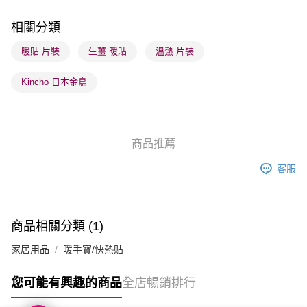
順豐站及營業點 - 確認發貨後1-3個工作天送達
每筆HK$65.00，滿HK$300.00或以上免運費
相關分類
確認發貨後1-3 工作天送達，訂單將隨機分配至SF順豐速運或京東
暖貼 片裝
生薑 暖貼
溫熱 片裝
物流公司進行物流配送
Kincho 日本金鳥
每筆HK$65.00，滿HK$300.00或以上免運費
(香港門市) 只顯示可選門市。確認發貨後2-5個工作天到店，3天內
取。逾期會取消訂單，並不會安排重寄
商品推薦
每筆HK$20.00，滿HK$100.00或以上免運費
客服
(澳門門市) 只顯示可選門市。確認發貨後2-5個工作天到店，3天內
取。逾期會取消訂單，並不會安排重寄
每筆HK$20.00，滿HK$100.00或以上免運費
商品相關分類 (1)
澳門地區配送 - 確認發貨後1-4個工作天送達
運費表
家居用品
暖手寶/快熱貼
您可能有興趣的商品
全店暢銷排行