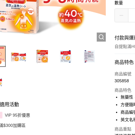
數量
付款與運
自提點滿HK
付款方式
商品特色
信用卡
商品編號
305858
Apple Pay
商品特色
AlipayHK
無藥性
適用活動
方便隨
PayMe
商品編號
VIP 95折優惠
享
WeChat P
英文名稱：
滿$300加購區
BoC Pay
商品重點