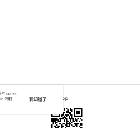
送 - 確認發貨後1-4個工作天送達
運費表
 cookie
e 聲明使
我知道了
官方APP