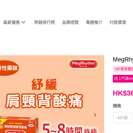
最新優惠
熱銷排行榜
品牌總覽
專題推介
付款獎賞
MegR
VIP尊享
獨
送上門滿HK
HK$36
規格
4片裝