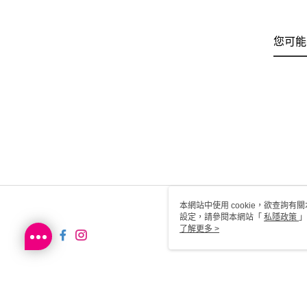
您可能
本網站中使用 cookie，欲查詢有關
設定，請參閱本網站「
私隱政策
」
用 cookie。
了解更多 >