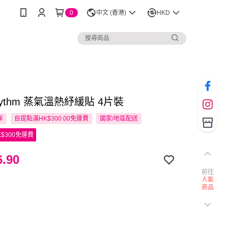
0
中文 (香港)
HKD
hythm 蒸氣溫熱紓緩貼 4片裝
享
自提點滿HK$300.00免運費
國家/地區配送
$300免運費
.90
前往
人氣
商品