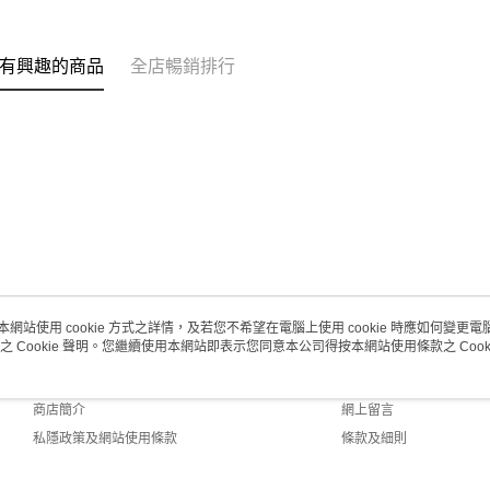
澳門地區配
有興趣的商品
全店暢銷排行
本網站使用 cookie 方式之詳情，及若您不希望在電腦上使用 cookie 時應如何變更電腦的
之 Cookie 聲明。您繼續使用本網站即表示您同意本公司得按本網站使用條款之 Cooki
關於我們
客戶服務
品牌故事
購物說明
商店簡介
網上留言
私隱政策及網站使用條款
條款及細則
聯絡我們