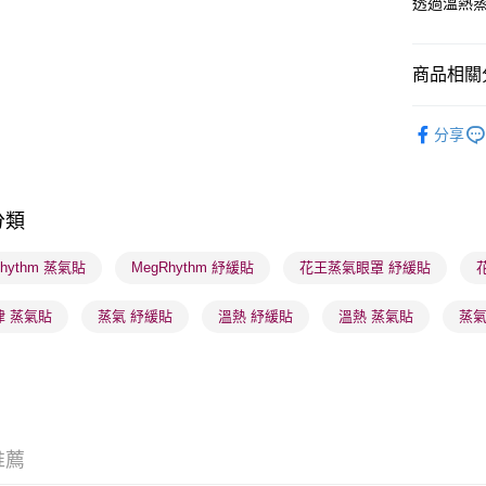
透過溫熱
送貨方式
商品相關分
順豐自助櫃
護膚保養
每筆HK$6
分享
順豐站及營
每筆HK$6
分類
確認發貨後
物流公司
Rhythm 蒸氣貼
MegRhythm 紓緩貼
花王蒸氣眼罩 紓緩貼
每筆HK$6
律 蒸氣貼
蒸氣 紓緩貼
溫熱 紓緩貼
溫熱 蒸氣貼
蒸氣
(香港門市
取。逾期
每筆HK$2
(澳門門市
取。逾期
推薦
每筆HK$2