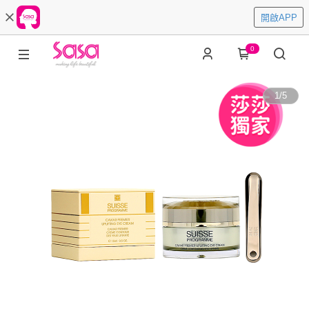
開啟APP
0
1
/
5