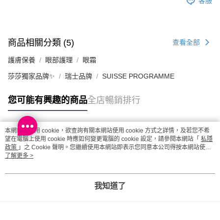
客服
商品相關分類 (5)
查看全部
護膚保養
眼部護理
眼霜
莎莎獨家品牌✨
瑞士品牌
SUISSE PROGRAMME
您可能有興趣的商品
全店暢銷排行
本網站中使用 cookie，欲查詢有關本網站使用 cookie 方式之詳情，及若您不希
熱門標籤
望在電腦上使用 cookie 時應如何變更電腦的 cookie 設定，請參閱本網站「
私隱
政策
」之 Cookie 聲明。您繼續使用本網站即表示您同意本公司得按本網站使用
條款之 Cookie 聲明使用 cookie。
了解更多 >
熱銷排行
最新商品
人氣推薦
我知道了