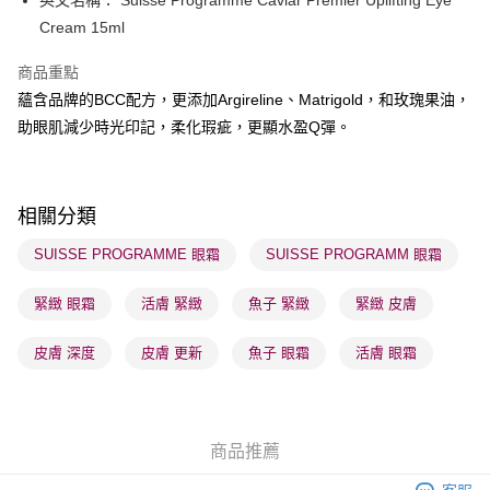
英文名稱： Suisse Programme Caviar Premier Uplifting Eye
送貨方式
Cream 15ml
順豐自助櫃 - 確認發貨後1-3個工作天送達
商品重點
每筆HK$65.00，滿HK$300.00或以上免運費
蘊含品牌的BCC配方，更添加Argireline、Matrigold，和玫瑰果油，
順豐站及營業點 - 確認發貨後1-3個工作天送達
助眼肌減少時光印記，柔化瑕疵，更顯水盈Q彈。
每筆HK$65.00，滿HK$300.00或以上免運費
確認發貨後1-3 工作天送達，訂單將隨機分配至SF順豐速運或京東
相關分類
物流公司進行物流配送
每筆HK$65.00，滿HK$300.00或以上免運費
SUISSE PROGRAMME 眼霜
SUISSE PROGRAMM 眼霜
(香港門市) 只顯示可選門市。確認發貨後2-5個工作天到店，3天內
緊緻 眼霜
活膚 緊緻
魚子 緊緻
緊緻 皮膚
取。逾期會取消訂單，並不會安排重寄
每筆HK$20.00，滿HK$100.00或以上免運費
皮膚 深度
皮膚 更新
魚子 眼霜
活膚 眼霜
商品推薦