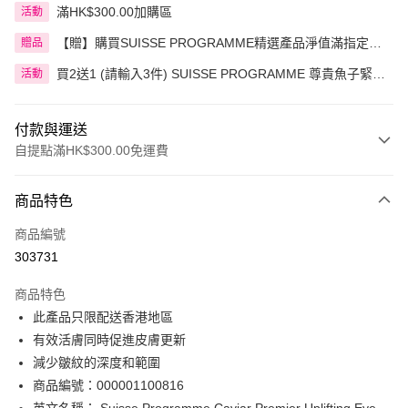
滿HK$300.00加購區
活動
【贈】購買SUISSE PROGRAMME精選產品淨值滿指定金
贈品
額即送 贈品1件
買2送1 (請輸入3件) SUISSE PROGRAMME 尊貴魚子緊緻
活動
系列精選
付款與運送
自提點滿HK$300.00免運費
付款方式
商品特色
信用卡
商品編號
Apple Pay
303731
AlipayHK
商品特色
PayMe
此產品只限配送香港地區
有效活膚同時促進皮膚更新
WeChat Pay
減少皺紋的深度和範圍
BoC Pay
商品編號：000001100816