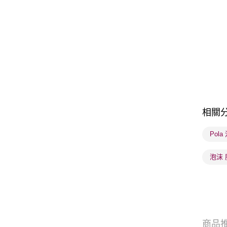
相關
Pol
泡沫 
商品