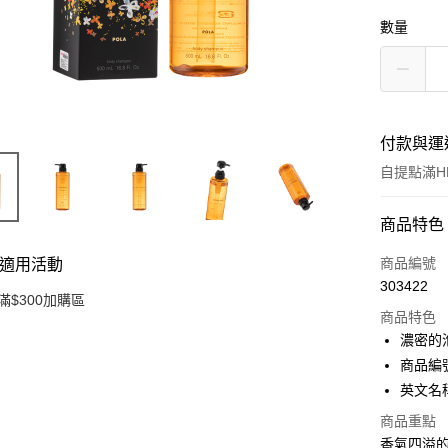
數量
付款與運
自提點滿HK
付款方式
商品特色
信用卡
商品編號
適用活動
303422
Apple Pay
滿$300加購區
商品特色
AlipayHK
濃密的
商品編號 
PayMe
英文名稱：
WeChat P
商品重點
香氣四溢
BoC Pay