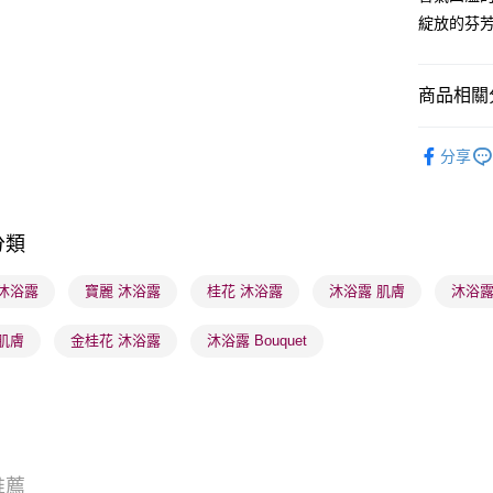
綻放的芬
送貨方式
商品相關分
順豐自助櫃
沐浴及身
每筆HK$6
分享
順豐站及營
每筆HK$6
分類
確認發貨後
物流公司
a 沐浴露
寶麗 沐浴露
桂花 沐浴露
沐浴露 肌膚
沐浴露
每筆HK$6
肌膚
金桂花 沐浴露
沐浴露 Bouquet
(香港門市
取。逾期
每筆HK$2
(澳門門市
取。逾期
推薦