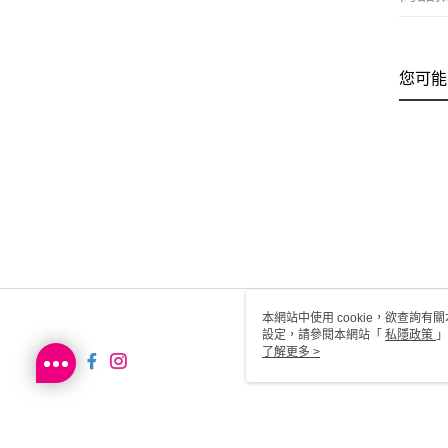
您可能
本網站中使用 cookie，欲查詢有關
設定，請參閱本網站「
私隱政策
」
用 cookie。
了解更多 >