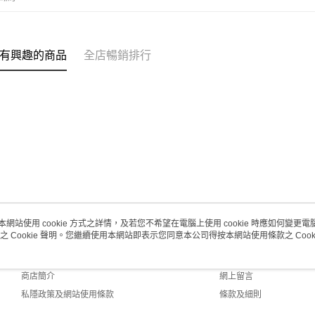
每筆HK$2
澳門地區配
有興趣的商品
全店暢銷排行
本網站使用 cookie 方式之詳情，及若您不希望在電腦上使用 cookie 時應如何變更電腦的
之 Cookie 聲明。您繼續使用本網站即表示您同意本公司得按本網站使用條款之 Cooki
關於我們
客戶服務
品牌故事
購物說明
商店簡介
網上留言
私隱政策及網站使用條款
條款及細則
聯絡我們