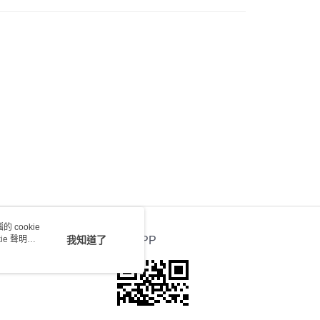
0.00，滿HK$100.00或以上免運費
送 - 確認發貨後1-4個工作天送達
運費表
 cookie
e 聲明使
我知道了
官方APP