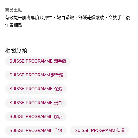
順豐自助櫃 - 確認發貨後1-3個工作天送達
商品重點
每筆HK$65.00，滿HK$300.00或以上免運費
有效提升肌膚厚度及彈性、嫩白緊緻，舒緩乾燥皺紋，令雙手回復
順豐站及營業點 - 確認發貨後1-3個工作天送達
年青細緻。
每筆HK$65.00，滿HK$300.00或以上免運費
確認發貨後1-3 工作天送達，訂單將隨機分配至SF順豐速運或京東
相關分類
物流公司進行物流配送
每筆HK$65.00，滿HK$300.00或以上免運費
SUISSE PROGRAMME 潤手霜
(香港門市) 只顯示可選門市。確認發貨後2-5個工作天到店，3天內
SUISSE PROGRAMM 潤手霜
取。逾期會取消訂單，並不會安排重寄
每筆HK$20.00，滿HK$100.00或以上免運費
SUISSE PROGRAMME 保濕
(澳門門市) 只顯示可選門市。確認發貨後2-5個工作天到店，3天內
SUISSE PROGRAMME 蛋白
取。逾期會取消訂單，並不會安排重寄
每筆HK$20.00，滿HK$100.00或以上免運費
SUISSE PROGRAMME 膠原
澳門地區配送 - 確認發貨後1-4個工作天送達
運費表
SUISSE PROGRAMME 手霜
SUISSE PROGRAMM 保濕