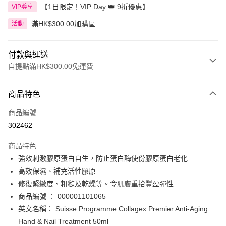
【1日限定！VIP Day 👑 9折優惠】
VIP尊享
滿HK$300.00加購區
活動
付款與運送
自提點滿HK$300.00免運費
付款方式
商品特色
信用卡
商品編號
Apple Pay
302462
AlipayHK
商品特色
PayMe
強效刺激膠原蛋白自生，防止蛋白酶使份膠原蛋白老化
高效保濕、補充活性膠原
WeChat Pay
修復緊緻度、粗糙及乾燥等。令肌膚重拾豐盈彈性
BoC Pay
商品編號 ： 000001101065
英文名稱： Suisse Programme Collagex Premier Anti-Aging
送貨方式
Hand & Nail Treatment 50ml