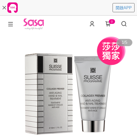
開啟APP
0
1
/
5