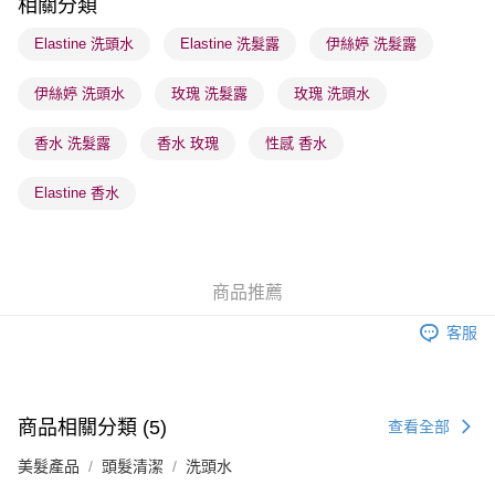
相關分類
每筆HK$65.00，滿HK$300.00或以上免運費
Elastine 洗頭水
Elastine 洗髮露
伊絲婷 洗髮露
順豐站及營業點 - 確認發貨後1-3個工作天送達
每筆HK$65.00，滿HK$300.00或以上免運費
伊絲婷 洗頭水
玫瑰 洗髮露
玫瑰 洗頭水
確認發貨後1-3 工作天送達，訂單將隨機分配至SF順豐速運或京東
香水 洗髮露
香水 玫瑰
性感 香水
物流公司進行物流配送
每筆HK$65.00，滿HK$300.00或以上免運費
Elastine 香水
(香港門市) 只顯示可選門市。確認發貨後2-5個工作天到店，3天內
取。逾期會取消訂單，並不會安排重寄
每筆HK$20.00，滿HK$100.00或以上免運費
商品推薦
(澳門門市) 只顯示可選門市。確認發貨後2-5個工作天到店，3天內
客服
取。逾期會取消訂單，並不會安排重寄
每筆HK$20.00，滿HK$100.00或以上免運費
澳門地區配送 - 確認發貨後1-4個工作天送達
運費表
商品相關分類 (5)
查看全部
美髮產品
頭髮清潔
洗頭水