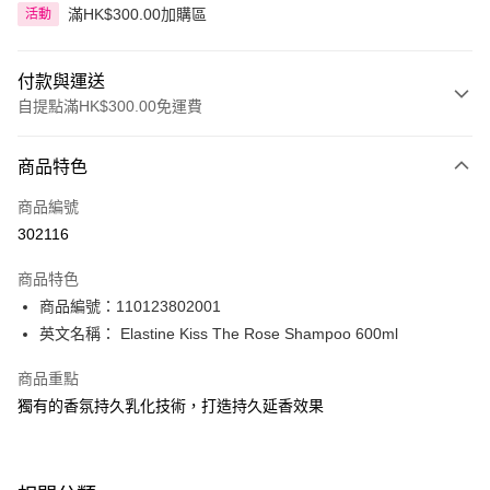
滿HK$300.00加購區
活動
付款與運送
自提點滿HK$300.00免運費
付款方式
商品特色
信用卡
商品編號
Apple Pay
302116
AlipayHK
商品特色
PayMe
商品編號：110123802001
英文名稱： Elastine Kiss The Rose Shampoo 600ml
WeChat Pay
商品重點
BoC Pay
獨有的香氛持久乳化技術，打造持久延香效果
送貨方式
順豐自助櫃 - 確認發貨後1-3個工作天送達