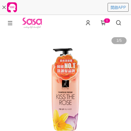
開啟APP
0
1
/
5