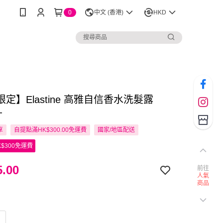
0
中文 (香港)
HKD
定】Elastine 高雅自信香水洗髮露
升
享
自提點滿HK$300.00免運費
國家/地區配送
$300免運費
.00
前往
人氣
商品