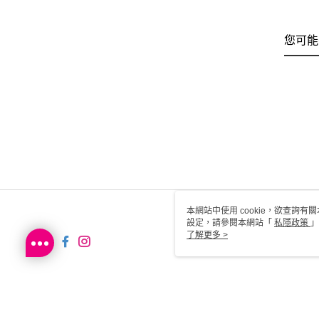
您可能
本網站中使用 cookie，欲查詢有關
設定，請參閱本網站「
私隱政策
」
用 cookie。
了解更多 >