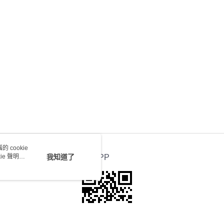
會取消訂單，並不會安排重寄
0.00，滿HK$100.00或以上免運費
送 - 確認發貨後1-4個工作天送達
運費表
 cookie
e 聲明使
我知道了
官方APP