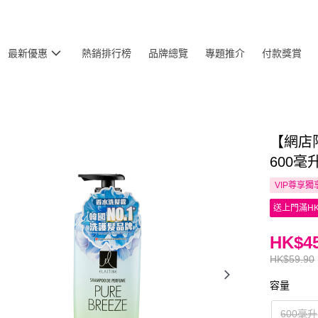
最新優惠
熱銷排行榜
品牌總覽
專題推介
付款獎賞
【網店限
600毫
VIP尊享
獨
送上門滿HK
HK$45
HK$59.90
容量
600毫升