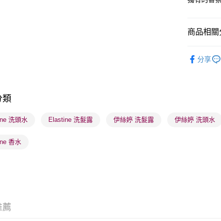
BoC Pay
商品相關分
送貨方式
美髮產品
分享
順豐自助櫃
網店限定
每筆HK$6
K-Beauty
順豐站及營
分類
美髮產品
每筆HK$6
本月人氣
tine 洗頭水
Elastine 洗髮露
伊絲婷 洗髮露
伊絲婷 洗頭水
確認發貨後
物流公司
tine 香水
每筆HK$6
(香港門市
取。逾期
每筆HK$2
推薦
(澳門門市