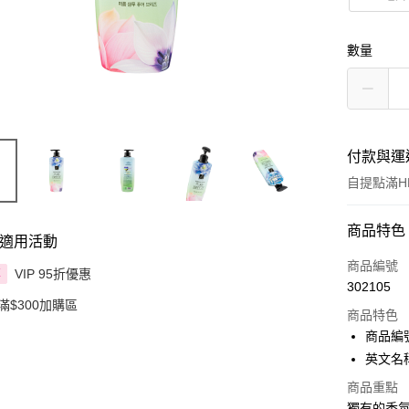
數量
付款與運
自提點滿HK
付款方式
商品特色
適用活動
信用卡
商品編號
VIP 95折優惠
享
302105
Apple Pay
滿$300加購區
商品特色
AlipayHK
商品編號：
英文名稱： 
PayMe
商品重點
WeChat P
獨有的香