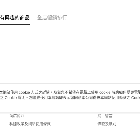
取。逾期
每筆HK$2
有興趣的商品
全店暢銷排行
澳門地區配
本網站使用 cookie 方式之詳情，及若您不希望在電腦上使用 cookie 時應如何變更電腦的
之 Cookie 聲明。您繼續使用本網站即表示您同意本公司得按本網站使用條款之 Cooki
關於我們
客戶服務
品牌故事
購物說明
商店簡介
網上留言
私隱政策及網站使用條款
條款及細則
聯絡我們