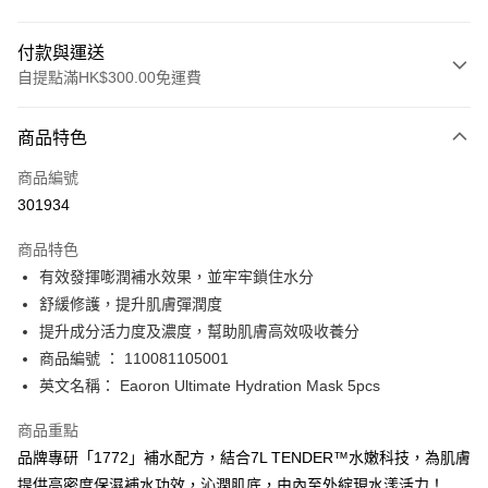
付款與運送
自提點滿HK$300.00免運費
付款方式
商品特色
信用卡
商品編號
Apple Pay
301934
AlipayHK
商品特色
PayMe
有效發揮嘭潤補水效果，並牢牢鎖住水分
舒緩修護，提升肌膚彈潤度
WeChat Pay
提升成分活力度及濃度，幫助肌膚高效吸收養分
BoC Pay
商品編號 ： 110081105001
英文名稱： Eaoron Ultimate Hydration Mask 5pcs
送貨方式
商品重點
順豐自助櫃 - 確認發貨後1-3個工作天送達
品牌專研「1772」補水配方，結合7L TENDER™水嫩科技，為肌膚
每筆HK$65.00，滿HK$300.00或以上免運費
提供高密度保濕補水功效，沁潤肌底，由內至外綻現水漾活力！