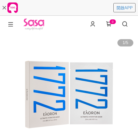
開啟APP
0
1
/
5