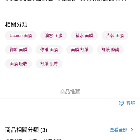
順豐站及營業點 - 確認發貨後1-3個工作天送達
每筆HK$65.00，滿HK$300.00或以上免運費
相關分類
確認發貨後1-3 工作天送達，訂單將隨機分配至SF順豐速運或京東
物流公司進行物流配送
Eaoron 面膜
澳容 面膜
補水 面膜
片裝 面膜
每筆HK$65.00，滿HK$300.00或以上免運費
御齡 面膜
修護 面膜
面膜 舒緩
舒緩 修護
(香港門市) 只顯示可選門市。確認發貨後2-5個工作天到店，3天內
取。逾期會取消訂單，並不會安排重寄
面膜 吸收
舒緩 肌膚
每筆HK$20.00，滿HK$100.00或以上免運費
(澳門門市) 只顯示可選門市。確認發貨後2-5個工作天到店，3天內
取。逾期會取消訂單，並不會安排重寄
商品推薦
每筆HK$20.00，滿HK$100.00或以上免運費
客服
澳門地區配送 - 確認發貨後1-4個工作天送達
運費表
商品相關分類 (3)
查看全部