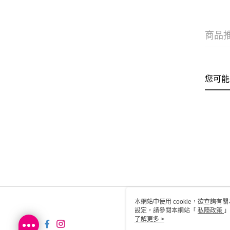
商品
您可能
本網站中使用 cookie，欲查詢有關
設定，請參閱本網站「
私隱政策
」
用 cookie。
了解更多 >