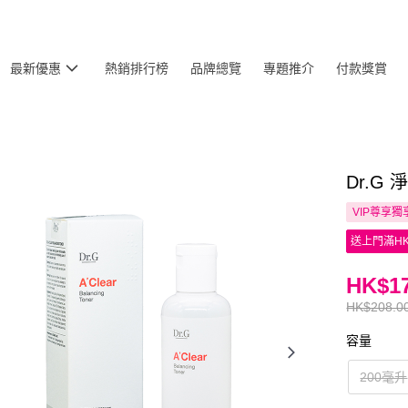
最新優惠
熱銷排行榜
品牌總覽
專題推介
付款獎賞
Dr.G
VIP尊享
獨
送上門滿HK
HK$17
HK$208.0
容量
200毫升