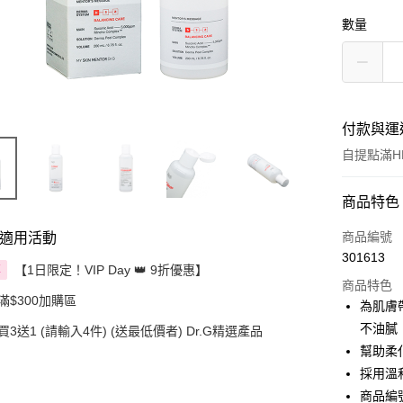
數量
付款與運
自提點滿HK
付款方式
商品特色
信用卡
商品編號
適用活動
301613
Apple Pay
【1日限定！VIP Day 👑 9折優惠】
享
商品特色
滿$300加購區
AlipayHK
為肌膚
不油膩
買3送1 (請輸入4件) (送最低價者) Dr.G精選產品
PayMe
幫助柔
WeChat P
採用溫
商品編號 
BoC Pay