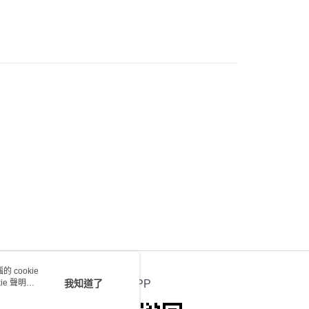
0.00，滿HK$100.00或以上免運費
送 - 確認發貨後1-4個工作天送達
運費表
 cookie
e 聲明使
我知道了
官方APP