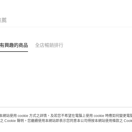
每筆HK$2
澳門地區配
推薦
有興趣的商品
全店暢銷排行
本網站使用 cookie 方式之詳情，及若您不希望在電腦上使用 cookie 時應如何變更電腦的
之 Cookie 聲明。您繼續使用本網站即表示您同意本公司得按本網站使用條款之 Cooki
關於我們
客戶服務
品牌故事
購物說明