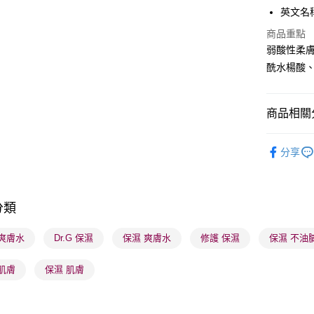
英文名稱： 
商品重點
送貨方式
弱酸性柔膚
酰水楊酸
順豐自助櫃
每筆HK$6
商品相關分
順豐站及營
每筆HK$6
護膚保養
分享
確認發貨後
莎莎獨家
物流公司
莎莎獨家
每筆HK$6
分類
莎莎獨家
(香港門市
莎莎獨家
G 爽膚水
Dr.G 保濕
保濕 爽膚水
修護 保濕
保濕 不油
取。逾期
每筆HK$2
肌膚
保濕 肌膚
(澳門門市
取。逾期