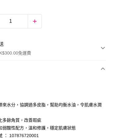
送
$300.00免運費
帶來水分，協調過多皮脂，幫助均衡水油，令肌膚水潤
化多餘角質，改善瑕疵
ay
和弱酸性配方，溫和修護，穩定肌膚狀態
： 107876720001