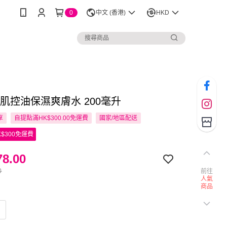
0
中文 (香港)
HKD
 淨肌控油保濕爽膚水 200毫升
享
自提點滿HK$300.00免運費
國家/地區配送
$300免運費
8.00
0
前往
人氣
商品