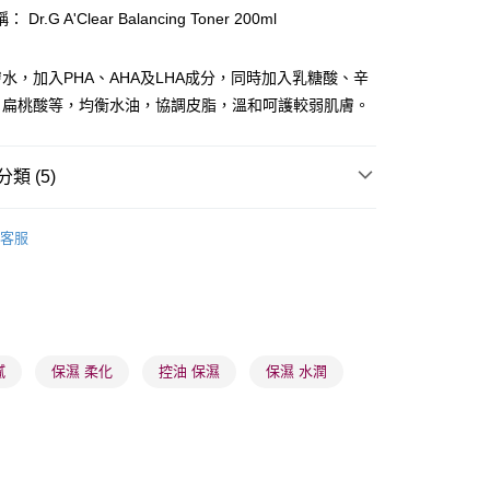
Dr.G A'Clear Balancing Toner 200ml
水，加入PHA、AHA及LHA成分，同時加入乳糖酸、辛
、扁桃酸等，均衡水油，協調皮脂，溫和呵護較弱肌膚。
 - 確認發貨後1-3個工作天送達
5.00，滿HK$300.00或以上免運費
類 (5)
業點 - 確認發貨後1-3個工作天送達
5.00，滿HK$300.00或以上免運費
爽膚/噴霧
爽膚水
客服
1-3 工作天送達，訂單將隨機分配至SF順豐速運或京東
品牌✨
韓系品牌
Dr.G
進行物流配送
品牌✨
最新上線
5.00，滿HK$300.00或以上免運費
品牌✨
全部產品
) 只顯示可選門市。確認發貨後2-5個工作天到店，3天內
品牌✨
韓系品牌
全部產品
膩
保濕 柔化
控油 保濕
保濕 水潤
會取消訂單，並不會安排重寄
0.00，滿HK$100.00或以上免運費
) 只顯示可選門市。確認發貨後2-5個工作天到店，3天內
會取消訂單，並不會安排重寄