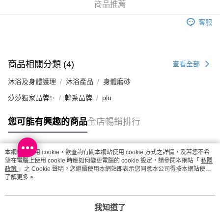
商品推薦
澳門地區配送 - 確認發貨後1-4個工作天送達
運費表
客服
商品相關分類 (4)
查看全部
沐浴及身體護理
沐浴產品
身體磨砂
莎莎獨家品牌✨
韓系品牌
plu
您可能有興趣的商品
全店暢銷排行
本網站中使用 cookie，欲查詢有關本網站使用 cookie 方式之詳情，及若您不希
熱門標籤
望在電腦上使用 cookie 時應如何變更電腦的 cookie 設定，請參閱本網站「
私隱
政策
」之 Cookie 聲明。您繼續使用本網站即表示您同意本公司得按本網站使用
條款之 Cookie 聲明使用 cookie。
了解更多 >
熱銷排行
最新商品
人氣推薦
我知道了