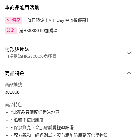
本商品適用活動
【1日限定！VIP Day 👑 9折優惠】
VIP尊享
滿HK$300.00加購區
活動
付款與運送
自提點滿HK$300.00免運費
付款方式
商品特色
信用卡
商品編號
Apple Pay
301008
AlipayHK
商品特色
PayMe
*此產品只限配送香港地區
• 溫和不侵損肌膚
WeChat Pay
• 保濕煥亮，令肌膚感覺輕盈細滑
BoC Pay
• 配方親和，經過測試，沒有添加防腐劑等化學物質