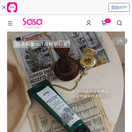
開啟APP
0
1
/
6