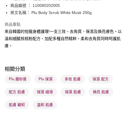
商品編號 ： 110080202005
送貨方式
英文名稱： Plu Body Scrub White Musk 200g
順豐自助櫃 - 確認發貨後1-3個工作天送達
商品重點
每筆HK$65.00，滿HK$300.00或以上免運費
來自韓國的悅寵身體護理!一支三效，去角質、保濕及煥亮膚色。以
順豐站及營業點 - 確認發貨後1-3個工作天送達
溫和細膩核桃粉配方，加配多種自然精粹，柔和去角質同時呵護肌
膚。
每筆HK$65.00，滿HK$300.00或以上免運費
確認發貨後1-3 工作天送達，訂單將隨機分配至SF順豐速運或京東
物流公司進行物流配送
相關分類
每筆HK$65.00，滿HK$300.00或以上免運費
Plu 磨砂膏
Plu 保濕
多效 肌膚
保濕 配方
(香港門市) 只顯示可選門市。確認發貨後2-5個工作天到店，3天內
取。逾期會取消訂單，並不會安排重寄
配方 肌膚
保濕 細滑
保濕 肌膚
煥亮 肌膚
每筆HK$20.00，滿HK$100.00或以上免運費
肌膚 親和
溫和 肌膚
(澳門門市) 只顯示可選門市。確認發貨後2-5個工作天到店，3天內
取。逾期會取消訂單，並不會安排重寄
每筆HK$20.00，滿HK$100.00或以上免運費