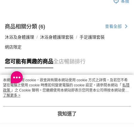
客服
商品相關分類 (6)
查看全部
沐浴及身體護理
沐浴身體護理套裝
手足護理套裝
網店限定
您可能有興趣的商品
全店暢銷排行
本網站中使用 cookie，欲查詢有關本網站使用 cookie 方式之詳情，及若您不希
熱門標籤
望在電腦上使用 cookie 時應如何變更電腦的 cookie 設定，請參閱本網站「
私隱
政策
」之 Cookie 聲明。您繼續使用本網站即表示您同意本公司得按本網站使用
條款之 Cookie 聲明使用 cookie。
了解更多 >
熱銷排行
最新商品
人氣推薦
我知道了