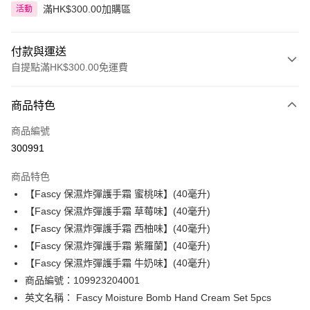
滿HK$300.00加購區
活動
付款與運送
自提點滿HK$300.00免運費
付款方式
商品特色
信用卡
商品編號
Apple Pay
300991
AlipayHK
商品特色
PayMe
【Fascy 保濕炸彈護手霜 蜜桃味】(40毫升)
【Fascy 保濕炸彈護手霜 草莓味】(40毫升)
WeChat Pay
【Fascy 保濕炸彈護手霜 西柚味】(40毫升)
BoC Pay
【Fascy 保濕炸彈護手霜 紫羅蘭】(40毫升)
【Fascy 保濕炸彈護手霜 牛奶味】(40毫升)
送貨方式
商品編號：109923204001
英文名稱： Fascy Moisture Bomb Hand Cream Set 5pcs
順豐自助櫃 - 確認發貨後1-3個工作天送達