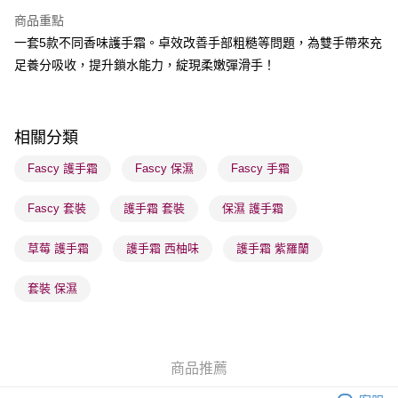
每筆HK$65.00，滿HK$300.00或以上免運費
商品重點
順豐站及營業點 - 確認發貨後1-3個工作天送達
一套5款不同香味護手霜。卓效改善手部粗糙等問題，為雙手帶來充
足養分吸收，提升鎖水能力，綻現柔嫩彈滑手！
每筆HK$65.00，滿HK$300.00或以上免運費
確認發貨後1-3 工作天送達，訂單將隨機分配至SF順豐速運或京東
物流公司進行物流配送
相關分類
每筆HK$65.00，滿HK$300.00或以上免運費
Fascy 護手霜
Fascy 保濕
Fascy 手霜
(香港門市) 只顯示可選門市。確認發貨後2-5個工作天到店，3天內
取。逾期會取消訂單，並不會安排重寄
Fascy 套裝
護手霜 套裝
保濕 護手霜
每筆HK$20.00，滿HK$100.00或以上免運費
草莓 護手霜
護手霜 西柚味
護手霜 紫羅蘭
(澳門門市) 只顯示可選門市。確認發貨後2-5個工作天到店，3天內
取。逾期會取消訂單，並不會安排重寄
套裝 保濕
每筆HK$20.00，滿HK$100.00或以上免運費
澳門地區配送 - 確認發貨後1-4個工作天送達
運費表
商品推薦