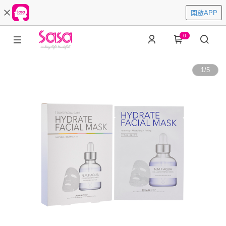
開啟APP
0
1
/
5