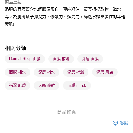
商品重點
每筆HK$65.00，滿HK$300.00或以上免運費
貼服的面膜蘊含水解膠原蛋白、蓖麻籽油、黃芩根提取物、海水
順豐站及營業點 - 確認發貨後1-3個工作天送達
等，為肌膚賦予彈潤力、修護力、煥亮力，締造水嫩富彈性的年輕
素肌!
每筆HK$65.00，滿HK$300.00或以上免運費
確認發貨後1-3 工作天送達，訂單將隨機分配至SF順豐速運或京東
物流公司進行物流配送
相關分類
每筆HK$65.00，滿HK$300.00或以上免運費
Dermal Shop 面膜
面膜 補濕
深層 面膜
(香港門市) 只顯示可選門市。確認發貨後2-5個工作天到店，3天內
取。逾期會取消訂單，並不會安排重寄
面膜 補水
深層 補水
深層 補濕
深層 肌膚
每筆HK$20.00，滿HK$100.00或以上免運費
補濕 肌膚
天絲 纖維
面膜 n.m.f.
(澳門門市) 只顯示可選門市。確認發貨後2-5個工作天到店，3天內
取。逾期會取消訂單，並不會安排重寄
每筆HK$20.00，滿HK$100.00或以上免運費
商品推薦
澳門地區配送 - 確認發貨後1-4個工作天送達
運費表
客服