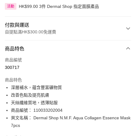
HK$99.00 3件 Dermal Shop 指定面膜產品
活動
付款與運送
自提點滿HK$300.00免運費
付款方式
商品特色
信用卡
商品編號
Apple Pay
300717
AlipayHK
商品特色
PayMe
深層補水，蘊含豐富礦物質
改善色點及提亮肌膚
WeChat Pay
天絲纖維質地，透薄貼服
BoC Pay
商品編號： 110033202004
英文名稱： Dermal Shop N.M.F. Aqua Collagen Essence Mask
送貨方式
7pcs
順豐自助櫃 - 確認發貨後1-3個工作天送達