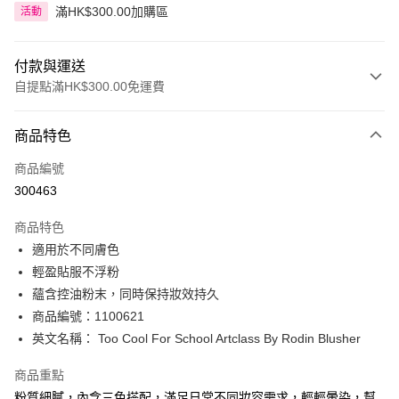
滿HK$300.00加購區
活動
付款與運送
自提點滿HK$300.00免運費
付款方式
商品特色
信用卡
商品編號
Apple Pay
300463
AlipayHK
商品特色
PayMe
適用於不同膚色
輕盈貼服不浮粉
WeChat Pay
蘊含控油粉末，同時保持妝效持久
BoC Pay
商品編號：1100621
英文名稱： Too Cool For School Artclass By Rodin Blusher
送貨方式
商品重點
順豐自助櫃 - 確認發貨後1-3個工作天送達
粉質細膩，內含三色搭配，滿足日常不同妝容需求，輕輕暈染，幫