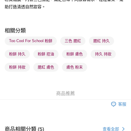
每筆HK$65.00，滿HK$300.00或以上免運費
助打造清透自然妝容。
順豐站及營業點 - 確認發貨後1-3個工作天送達
每筆HK$65.00，滿HK$300.00或以上免運費
相關分類
確認發貨後1-3 工作天送達，訂單將隨機分配至SF順豐速運或京東
物流公司進行物流配送
Too Cool For School 粉餅
三色 腮紅
腮紅 持久
每筆HK$65.00，滿HK$300.00或以上免運費
粉餅 持久
粉餅 控油
粉餅 膚色
持久 持妝
(香港門市) 只顯示可選門市。確認發貨後2-5個工作天到店，3天內
取。逾期會取消訂單，並不會安排重寄
粉餅 持妝
腮紅 膚色
膚色 粉末
每筆HK$20.00，滿HK$100.00或以上免運費
(澳門門市) 只顯示可選門市。確認發貨後2-5個工作天到店，3天內
取。逾期會取消訂單，並不會安排重寄
商品推薦
每筆HK$20.00，滿HK$100.00或以上免運費
客服
澳門地區配送 - 確認發貨後1-4個工作天送達
運費表
商品相關分類 (5)
查看全部