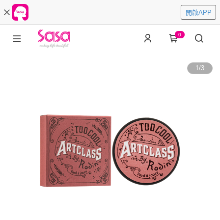
開啟APP
0
1
/
3