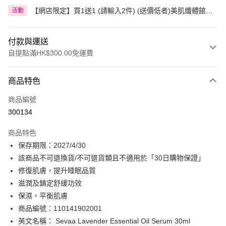
【網店限定】買1送1 (請輸入2件) (送價低者)美肌纖體館精
活動
選產品
付款與運送
自提點滿HK$300.00免運費
付款方式
商品特色
信用卡
商品編號
Apple Pay
300134
AlipayHK
商品特色
PayMe
保存期限：2027/4/30
該商品不可退換貨/不可退貨類且不適用於「30日購物保證」
WeChat Pay
修復肌膚，提升睡眠品質
BoC Pay
滋潤及鎮定舒緩功效
保濕，平衡肌膚
送貨方式
商品編號：110141902001
英文名稱： Sevaa Lavender Essential Oil Serum 30ml
順豐自助櫃 - 確認發貨後1-3個工作天送達