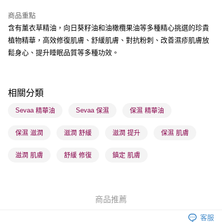
每筆HK$65.00，滿HK$300.00或以上免運費
商品重點
順豐站及營業點 - 確認發貨後1-3個工作天送達
含有薰衣草精油，向日葵籽油和油橄欖果油等多種精心挑選的珍貴
植物精華，高效修復肌膚、舒緩肌膚、對抗粉刺、改善濕疹肌膚放
每筆HK$65.00，滿HK$300.00或以上免運費
鬆身心、提升睡眠品質等多種功效。
確認發貨後1-3 工作天送達，訂單將隨機分配至SF順豐速運或京東
物流公司進行物流配送
每筆HK$65.00，滿HK$300.00或以上免運費
相關分類
(香港門市) 只顯示可選門市。確認發貨後2-5個工作天到店，3天內
Sevaa 精華油
Sevaa 保濕
保濕 精華油
取。逾期會取消訂單，並不會安排重寄
每筆HK$20.00，滿HK$100.00或以上免運費
保濕 滋潤
滋潤 舒緩
滋潤 提升
保濕 肌膚
(澳門門市) 只顯示可選門市。確認發貨後2-5個工作天到店，3天內
滋潤 肌膚
舒緩 修復
鎮定 肌膚
取。逾期會取消訂單，並不會安排重寄
每筆HK$20.00，滿HK$100.00或以上免運費
商品推薦
客服