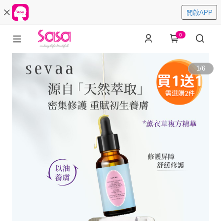
開啟APP
0
1
/
6