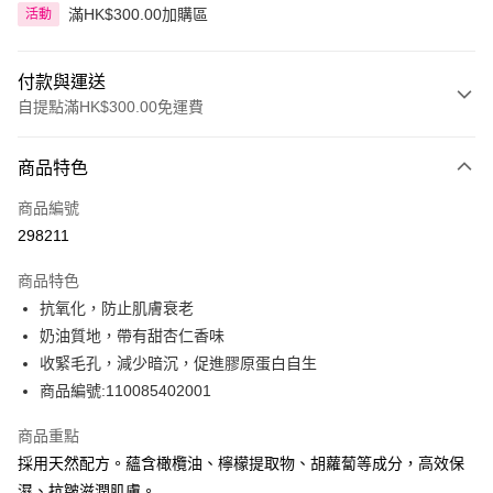
滿HK$300.00加購區
活動
付款與運送
自提點滿HK$300.00免運費
付款方式
商品特色
信用卡
商品編號
Apple Pay
298211
AlipayHK
商品特色
PayMe
抗氧化，防止肌膚衰老
奶油質地，帶有甜杏仁香味
WeChat Pay
收緊毛孔，減少暗沉，促進膠原蛋白自生
BoC Pay
商品編號:110085402001
商品重點
送貨方式
採用天然配方。蘊含橄欖油、檸檬提取物、胡蘿蔔等成分，高效保
順豐自助櫃 - 確認發貨後1-3個工作天送達
濕、抗皺滋潤肌膚。