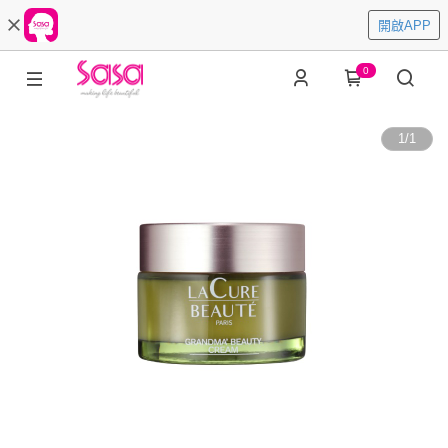
開啟APP
0
1
/
1