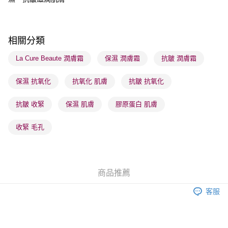
每筆HK$65.00，滿HK$300.00或以上免運費
順豐站及營業點 - 確認發貨後1-3個工作天送達
每筆HK$65.00，滿HK$300.00或以上免運費
相關分類
確認發貨後1-3 工作天送達，訂單將隨機分配至SF順豐速運或京東
La Cure Beaute 潤膚霜
保濕 潤膚霜
抗皺 潤膚霜
物流公司進行物流配送
保濕 抗氧化
抗氧化 肌膚
抗皺 抗氧化
每筆HK$65.00，滿HK$300.00或以上免運費
(香港門市) 只顯示可選門市。確認發貨後2-5個工作天到店，3天內
抗皺 收緊
保濕 肌膚
膠原蛋白 肌膚
取。逾期會取消訂單，並不會安排重寄
收緊 毛孔
每筆HK$20.00，滿HK$100.00或以上免運費
(澳門門市) 只顯示可選門市。確認發貨後2-5個工作天到店，3天內
取。逾期會取消訂單，並不會安排重寄
商品推薦
每筆HK$20.00，滿HK$100.00或以上免運費
客服
澳門地區配送 - 確認發貨後1-4個工作天送達
運費表