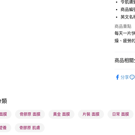
令肌膚
PayMe
商品編號
WeChat P
英文名稱： 
BoC Pay
商品重點
每天一片
燥、疲勞
送貨方式
順豐自助櫃
商品相關分
每筆HK$6
護膚保養
順豐站及營
分享
網店限定
每筆HK$6
莎莎獨家
確認發貨後
分類
本月人氣
物流公司
每筆HK$6
莎莎獨家
 面膜
骨膠原 面膜
黃金 面膜
片裝 面膜
日常 面膜
莎莎獨家
(香港門市
營養
骨膠原 肌膚
取。逾期
莎莎獨家