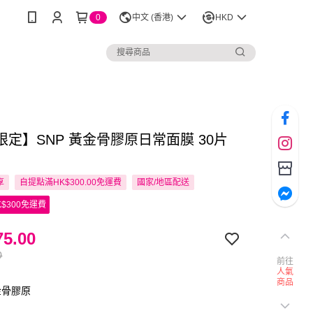
0
中文 (香港)
HKD
限定】SNP 黃金骨膠原日常面膜 30片
享
自提點滿HK$300.00免運費
國家/地區配送
$300免運費
5.00
0
前往
人氣
商品
金骨膠原