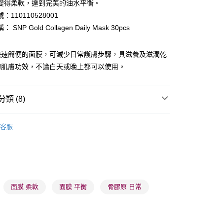
變得柔軟，達到完美的油水平衡。
：110110528001
ay
SNP Gold Collagen Daily Mask 30pcs
快速簡便的面膜，可減少日常護膚步驟，具滋養及滋潤乾
的肌膚功效，不論白天或晚上都可以使用。
 - 確認發貨後1-3個工作天送達
類 (8)
5.00，滿HK$300.00或以上免運費
面膜
片裝面膜
業點 - 確認發貨後1-3個工作天送達
客服
5.00，滿HK$300.00或以上免運費
品牌✨
韓系品牌
SNP
1-3 工作天送達，訂單將隨機分配至SF順豐速運或京東
推薦
護膚保養 亮澤美肌
進行物流配送
5.00，滿HK$300.00或以上免運費
品牌✨
最新上線
面膜 柔軟
面膜 平衡
骨膠原 日常
品牌✨
全部產品
) 只顯示可選門市。確認發貨後2-5個工作天到店，3天內
會取消訂單，並不會安排重寄
品牌✨
韓系品牌
全部產品