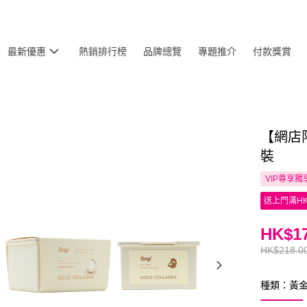
最新優惠
熱銷排行榜
品牌總覽
專題推介
付款獎賞
【網店
裝
VIP尊享
獨
送上門滿HK
HK$17
HK$218.0
種類：黃