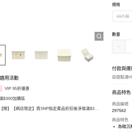
規格
30片裝
數量
付款與運
自提點滿HK
適用活動
VIP 95折優惠
享
付款方式
商品特色
滿$300加購區
信用卡
商品編號
【贈】【網店限定】買SNP指定產品折扣後淨值滿$300
297562
即送SNP YOUTH AGE黃金膠原眼霜
Apple Pay
商品特色
AlipayHK
為暗沉