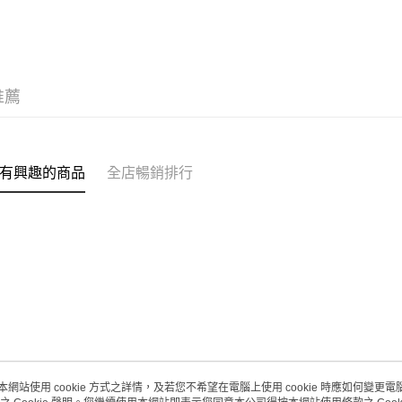
每筆HK$2
護膚保養
(澳門門市
取。逾期
每筆HK$2
推薦
澳門地區配
有興趣的商品
全店暢銷排行
本網站使用 cookie 方式之詳情，及若您不希望在電腦上使用 cookie 時應如何變更電腦的