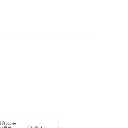
0.00，滿HK$100.00或以上免運費
皇牌成份系列
Peptides - 膠原彈力激活
) 只顯示可選門市。確認發貨後2-5個工作天到店，3天內
會取消訂單，並不會安排重寄
0.00，滿HK$100.00或以上免運費
送 - 確認發貨後1-4個工作天送達
運費表
 cookie