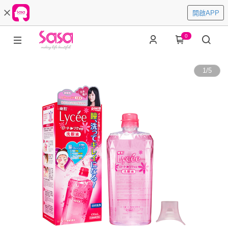
開啟APP
0
1
/
5