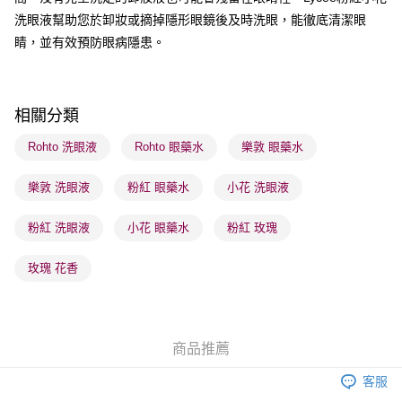
順豐站及營業點 - 確認發貨後1-3個工作天送達
洗眼液幫助您於卸妝或摘掉隱形眼鏡後及時洗眼，能徹底清潔眼
睛，並有效預防眼病隱患。
每筆HK$65.00，滿HK$300.00或以上免運費
確認發貨後1-3 工作天送達，訂單將隨機分配至SF順豐速運或京東
物流公司進行物流配送
相關分類
每筆HK$65.00，滿HK$300.00或以上免運費
Rohto 洗眼液
Rohto 眼藥水
樂敦 眼藥水
(香港門市) 只顯示可選門市。確認發貨後2-5個工作天到店，3天內
取。逾期會取消訂單，並不會安排重寄
樂敦 洗眼液
粉紅 眼藥水
小花 洗眼液
每筆HK$20.00，滿HK$100.00或以上免運費
粉紅 洗眼液
小花 眼藥水
粉紅 玫瑰
(澳門門市) 只顯示可選門市。確認發貨後2-5個工作天到店，3天內
取。逾期會取消訂單，並不會安排重寄
玫瑰 花香
每筆HK$20.00，滿HK$100.00或以上免運費
澳門地區配送 - 確認發貨後1-4個工作天送達
運費表
商品推薦
客服