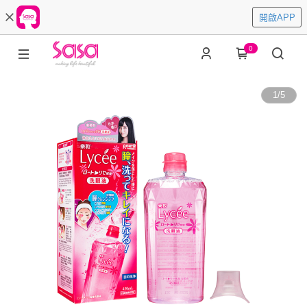
開啟APP
0
1
/
5