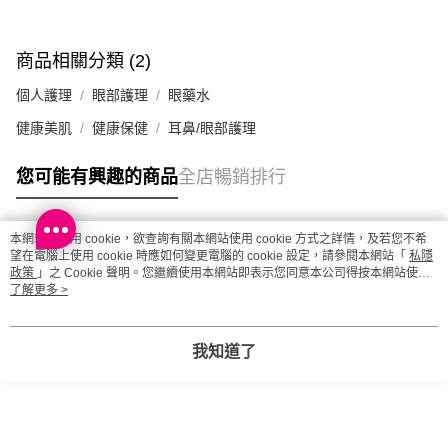
商品相關分類 (2)
個人護理
眼部護理
眼藥水
健康美肌
健康保健
耳鼻/眼部護理
您可能有興趣的商品
全店暢銷排行
本網站中使用 cookie，欲查詢有關本網站使用 cookie 方式之詳情，及若您不希
熱門標籤
望在電腦上使用 cookie 時應如何變更電腦的 cookie 設定，請參閱本網站「
私隱
政策
」之 Cookie 聲明。您繼續使用本網站即表示您同意本公司得按本網站使用
條款之 Cookie 聲明使用 cookie。
了解更多 >
熱銷排行
最新商品
人氣推薦
我知道了