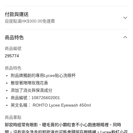
付款與運送
自提點滿HK$300.00免運費
付款方式
商品特色
信用卡
商品編號
Apple Pay
295774
AlipayHK
商品特色
PayMe
附品牌獨創的專用Lycee貼心洗眼杯
散發著陣陣玫瑰花香
WeChat Pay
添加了消炎與保濕成分
BoC Pay
商品編號：108726602001
英文名稱： ROHTO Lycee Eyewash 450ml
送貨方式
商品重點
順豐自助櫃 - 確認發貨後1-3個工作天送達
卸妝時經常有眼影、睫毛膏的小顆粒會不小心跑進眼睛裡，同時
每筆HK$65.00，滿HK$300.00或以上免運費
間，沒有完全洗走的卸妝液也可能會殘留在眼睛裡。Lycee粉紅小花