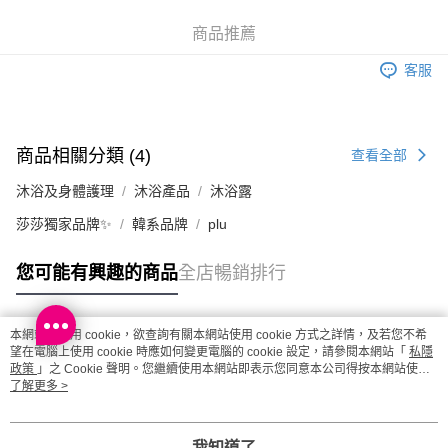
澳門地區配送 - 確認發貨後1-4個工作天送達
運費表
商品推薦
客服
商品相關分類 (4)
查看全部
沐浴及身體護理
沐浴產品
沐浴露
莎莎獨家品牌✨
韓系品牌
plu
您可能有興趣的商品
全店暢銷排行
本網站中使用 cookie，欲查詢有關本網站使用 cookie 方式之詳情，及若您不希
熱門標籤
望在電腦上使用 cookie 時應如何變更電腦的 cookie 設定，請參閱本網站「
私隱
政策
」之 Cookie 聲明。您繼續使用本網站即表示您同意本公司得按本網站使用
條款之 Cookie 聲明使用 cookie。
了解更多 >
熱銷排行
最新商品
人氣推薦
我知道了