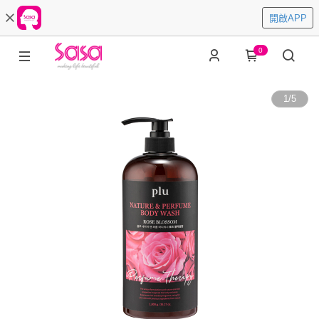
開啟APP
0
1
/
5