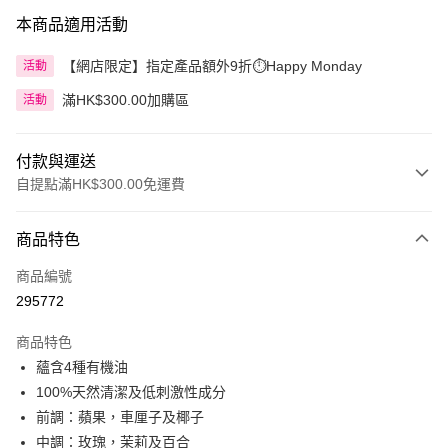
本商品適用活動
【網店限定】指定產品額外9折⏱️Happy Monday
活動
滿HK$300.00加購區
活動
付款與運送
自提點滿HK$300.00免運費
付款方式
商品特色
信用卡
商品編號
Apple Pay
295772
AlipayHK
商品特色
PayMe
蘊含4種有機油
100%天然清潔及低刺激性成分
WeChat Pay
前調：蘋果，車厘子及椰子
BoC Pay
中調：玫瑰，茉莉及百合