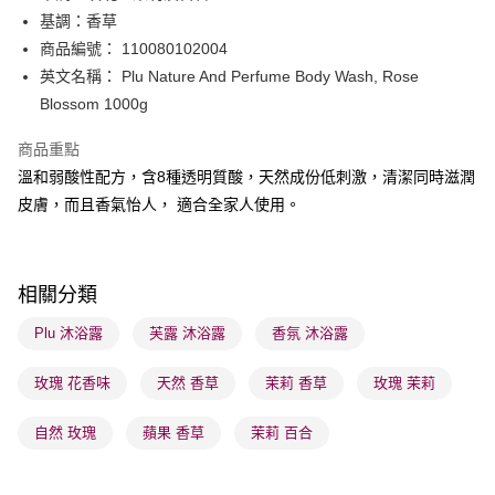
基調：香草
送貨方式
商品編號： 110080102004
英文名稱： Plu Nature And Perfume Body Wash, Rose
順豐自助櫃 - 確認發貨後1-3個工作天送達
Blossom 1000g
每筆HK$65.00，滿HK$300.00或以上免運費
順豐站及營業點 - 確認發貨後1-3個工作天送達
商品重點
溫和弱酸性配方，含8種透明質酸，天然成份低刺激，清潔同時滋潤
每筆HK$65.00，滿HK$300.00或以上免運費
皮膚，而且香氣怡人， 適合全家人使用。
確認發貨後1-3 工作天送達，訂單將隨機分配至SF順豐速運或京東
物流公司進行物流配送
每筆HK$65.00，滿HK$300.00或以上免運費
相關分類
(香港門市) 只顯示可選門市。確認發貨後2-5個工作天到店，3天內
Plu 沐浴露
芙露 沐浴露
香氛 沐浴露
取。逾期會取消訂單，並不會安排重寄
每筆HK$20.00，滿HK$100.00或以上免運費
玫瑰 花香味
天然 香草
茉莉 香草
玫瑰 茉莉
(澳門門市) 只顯示可選門市。確認發貨後2-5個工作天到店，3天內
自然 玫瑰
蘋果 香草
茉莉 百合
取。逾期會取消訂單，並不會安排重寄
每筆HK$20.00，滿HK$100.00或以上免運費