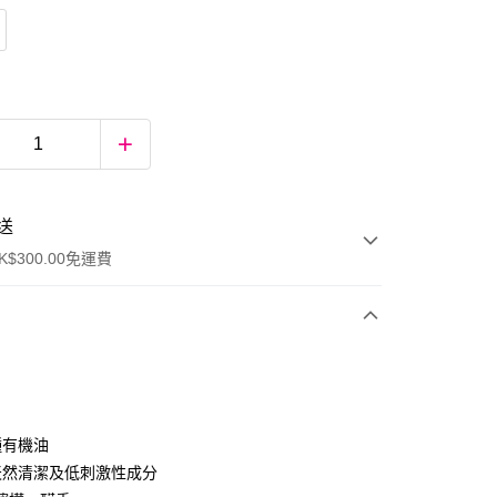
送
$300.00免運費
種有機油
%天然清潔及低刺激性成分