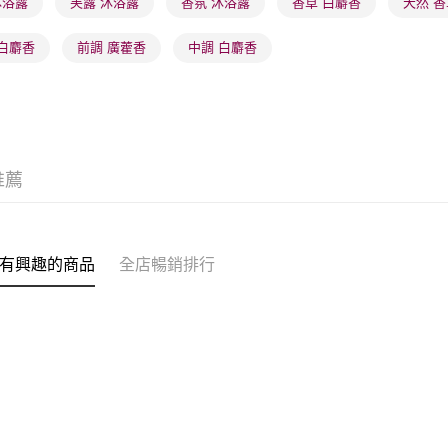
 沐浴露
芙露 沐浴露
香氛 沐浴露
香草 白麝香
天然 香
(澳門門市
取。逾期
 白麝香
前調 廣藿香
中調 白麝香
每筆HK$2
澳門地區配
推薦
有興趣的商品
全店暢銷排行