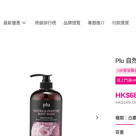
最新優惠
熱銷排行榜
品牌總覽
專題推介
付款獎賞
Plu 
VIP尊享
獨
送上門滿HK
HK$68
HK$189.0
種類：白
容量