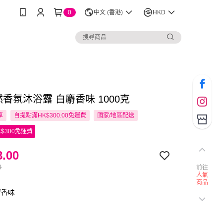
0
中文 (香港)
HKD
自然香氛沐浴露 白麝香味 1000克
享
自提點滿HK$300.00免運費
國家/地區配送
$300免運費
.00
0
前往
人氣
商品
麝香味