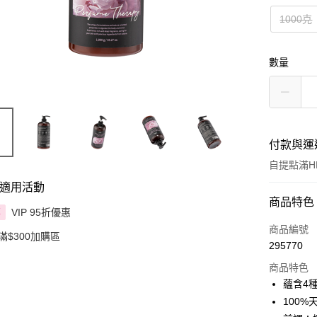
1000克
數量
付款與運
自提點滿HK
適用活動
付款方式
商品特色
VIP 95折優惠
享
信用卡
商品編號
滿$300加購區
295770
Apple Pay
商品特色
AlipayHK
蘊含4
100
PayMe