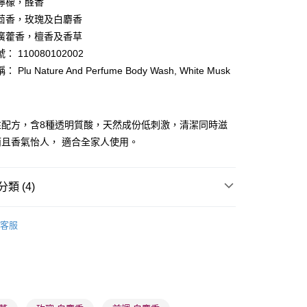
檸檬，醛香
ay
茴香，玫瑰及白麝香
廣藿香，檀香及香草
 110080102002
Plu Nature And Perfume Body Wash, White Musk
 - 確認發貨後1-3個工作天送達
性配方，含8種透明質酸，天然成份低刺激，清潔同時滋
5.00，滿HK$300.00或以上免運費
且香氣怡人， 適合全家人使用。
業點 - 確認發貨後1-3個工作天送達
5.00，滿HK$300.00或以上免運費
類 (4)
1-3 工作天送達，訂單將隨機分配至SF順豐速運或京東
體護理
沐浴產品
沐浴露
進行物流配送
客服
5.00，滿HK$300.00或以上免運費
品牌✨
韓系品牌
plu
) 只顯示可選門市。確認發貨後2-5個工作天到店，3天內
品牌✨
最新上線
會取消訂單，並不會安排重寄
品牌✨
韓系品牌
全部產品
0.00，滿HK$100.00或以上免運費