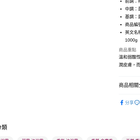
前調：
WeChat P
中調：
基調：
BoC Pay
商品編號：
英文名稱： 
送貨方式
1000g
商品重點
順豐自助櫃
溫和弱酸
每筆HK$6
潤皮膚，而
順豐站及營
每筆HK$6
商品相關分
確認發貨後
沐浴及身
物流公司
分享
每筆HK$6
莎莎獨家
(香港門市
莎莎獨家
取。逾期
分類
莎莎獨家
每筆HK$2