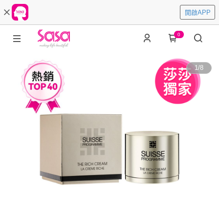
開啟APP
0
1
/
8