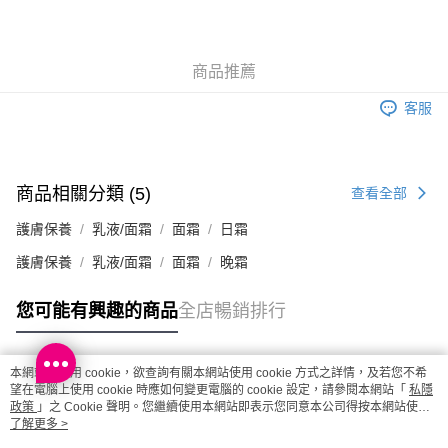
取。逾期會取消訂單，並不會安排重寄
每筆HK$20.00，滿HK$100.00或以上免運費
商品推薦
澳門地區配送 - 確認發貨後1-4個工作天送達
運費表
客服
商品相關分類 (5)
查看全部
護膚保養
乳液/面霜
面霜
日霜
護膚保養
乳液/面霜
面霜
晚霜
您可能有興趣的商品
全店暢銷排行
本網站中使用 cookie，欲查詢有關本網站使用 cookie 方式之詳情，及若您不希
熱門標籤
望在電腦上使用 cookie 時應如何變更電腦的 cookie 設定，請參閱本網站「
私隱
政策
」之 Cookie 聲明。您繼續使用本網站即表示您同意本公司得按本網站使用
條款之 Cookie 聲明使用 cookie。
了解更多 >
熱銷排行
最新商品
人氣推薦