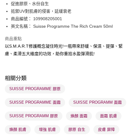
促進膠原、水份自生
WeChat Pay
抵禦UV對肌膚的侵害，延緩衰老
BoC Pay
商品編號： 109908205001
英文名稱： Suisse Programme The Rich Cream 50ml
送貨方式
商品重點
順豐自助櫃 - 確認發貨後1-3個工作天送達
以S.M.A.R.T修護概念凝住時光!一瓶帶來舒緩、保濕、提彈、緊
每筆HK$65.00，滿HK$300.00或以上免運費
膚、柔滑五大維度的功效，助你重拾水盈彈滑肌!
順豐站及營業點 - 確認發貨後1-3個工作天送達
每筆HK$65.00，滿HK$300.00或以上免運費
相關分類
確認發貨後1-3 工作天送達，訂單將隨機分配至SF順豐速運或京東
物流公司進行物流配送
SUISSE PROGRAMME 膠原
每筆HK$65.00，滿HK$300.00或以上免運費
SUISSE PROGRAMME 面霜
SUISSE PROGRAMM 面霜
(香港門市) 只顯示可選門市。確認發貨後2-5個工作天到店，3天內
取。逾期會取消訂單，並不會安排重寄
SUISSE PROGRAMM 膠原
煥顏 面霜
面霜 肌膚
每筆HK$20.00，滿HK$100.00或以上免運費
煥顏 肌膚
增強 肌膚
膠原 自生
皮膚 屏障
(澳門門市) 只顯示可選門市。確認發貨後2-5個工作天到店，3天內