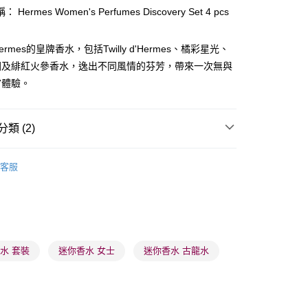
Hermes Women's Perfumes Discovery Set 4 pcs
rmes的皇牌香水，包括Twilly d'Hermes、橘彩星光、
園及緋紅火參香水，逸出不同風情的芬芳，帶來一次無與
 - 確認發貨後1-3個工作天送達
官體驗。
5.00，滿HK$300.00或以上免運費
業點 - 確認發貨後1-3個工作天送達
類 (2)
5.00，滿HK$300.00或以上免運費
香水套裝/試用裝
女士香水套裝
1-3 工作天送達，訂單將隨機分配至SF順豐速運或京東
客服
進行物流配送
女士香水
女士淡香水
5.00，滿HK$300.00或以上免運費
) 只顯示可選門市。確認發貨後2-5個工作天到店，3天內
會取消訂單，並不會安排重寄
水 套裝
迷你香水 女士
迷你香水 古龍水
0.00，滿HK$100.00或以上免運費
) 只顯示可選門市。確認發貨後2-5個工作天到店，3天內
會取消訂單，並不會安排重寄