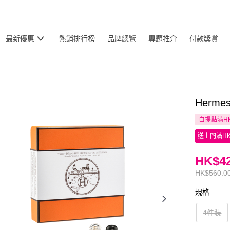
最新優惠
熱銷排行榜
品牌總覽
專題推介
付款獎賞
Herm
自提點滿HK
送上門滿HK
HK$42
HK$560.0
規格
4件裝