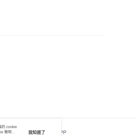
0.00，滿HK$100.00或以上免運費
 cookie
e 聲明使
我知道了
官方APP