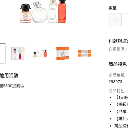
數量
付款與運
自提點滿HK
付款方式
商品特色
信用卡
商品編號
適用活動
293973
Apple Pay
滿$300加購區
商品特色
AlipayHK
【Twil
【橘彩星
PayMe
【尼羅河
WeChat P
【緋紅火
商品編號：
BoC Pay