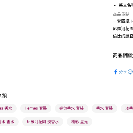
英文名稱： 
商品重點
送貨方式
一套四瓶He
尼羅河花
順豐自助櫃
倫比的感
每筆HK$6
順豐站及營
商品相關分
每筆HK$6
香水香薰
確認發貨後
分享
物流公司
香水香薰
每筆HK$6
(香港門市
分類
取。逾期
es 香水
Hermes 套裝
迷你香水 套裝
香水 套裝
淡香
每筆HK$2
(澳門門市
香水 香水
尼羅河花園 淡香水
橘彩 星光
取。逾期