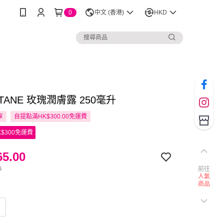
0
中文 (香港)
HKD
CITANE 玫瑰潤膚露 250毫升
享
自提點滿HK$300.00免運費
$300免運費
5.00
0
前往
人氣
商品