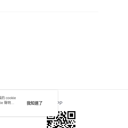
0.00，滿HK$100.00或以上免運費
 cookie
e 聲明使
我知道了
官方APP