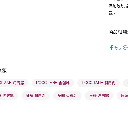
添加玫瑰
氣。
送貨方式
順豐自助櫃
商品相關分
每筆HK$6
沐浴及身
順豐站及營
分享
香水香薰
每筆HK$6
本月人氣
確認發貨後
分類
物流公司
每筆HK$6
CITANE 潤膚露
L'OCCITANE 香體乳
L'OCCITANE 潤膚乳
(香港門市
丹 潤膚露
身體 潤膚乳
身體 香體乳
身體 潤膚露
玫瑰
取。逾期
每筆HK$2
(澳門門市
取。逾期