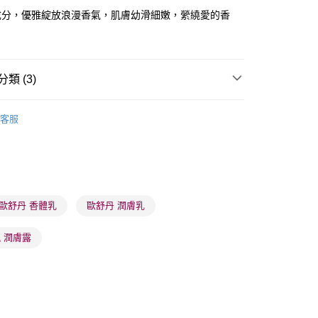
成分，優雅綻放浪漫香氣，肌膚幼滑細嫩，縈繞愛的香
 - 確認發貨後1-3個工作天送達
類 (3)
5.00，滿HK$300.00或以上免運費
體護理
身體護理
身體潤膚乳
業點 - 確認發貨後1-3個工作天送達
客服
香體用品
香體乳
5.00，滿HK$300.00或以上免運費
推薦
護膚保養 亮澤美肌
1-3 工作天送達，訂單將隨機分配至SF順豐速運或京東
進行物流配送
5.00，滿HK$300.00或以上免運費
歐舒丹 香體乳
歐舒丹 潤膚乳
) 只顯示可選門市。確認發貨後2-5個工作天到店，3天內
 潤膚露
會取消訂單，並不會安排重寄
0.00，滿HK$100.00或以上免運費
) 只顯示可選門市。確認發貨後2-5個工作天到店，3天內
會取消訂單，並不會安排重寄