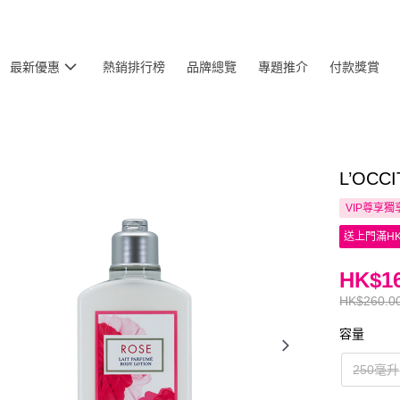
最新優惠
熱銷排行榜
品牌總覽
專題推介
付款獎賞
L’OC
VIP尊享
獨
送上門滿HK
HK$16
HK$260.0
容量
250毫升