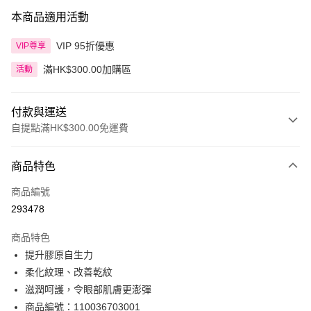
本商品適用活動
VIP 95折優惠
VIP尊享
滿HK$300.00加購區
活動
付款與運送
自提點滿HK$300.00免運費
付款方式
商品特色
信用卡
商品編號
Apple Pay
293478
AlipayHK
商品特色
PayMe
提升膠原自生力
柔化紋理、改善乾紋
WeChat Pay
滋潤呵護，令眼部肌膚更澎彈
BoC Pay
商品編號：110036703001