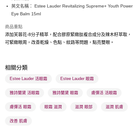
英文名稱： Estee Lauder Revitalizing Supreme+ Youth Power
送貨方式
Eye Balm 15ml
順豐自助櫃 - 確認發貨後1-3個工作天送達
商品重點
每筆HK$65.00，滿HK$300.00或以上免運費
添加芙蓉花-8分子精萃，配合膠原緊緻肽複合成分及辣木籽萃取，
順豐站及營業點 - 確認發貨後1-3個工作天送達
可緊緻眼周，改善乾燥、色點、紋路等問題，點亮雙眼。
每筆HK$65.00，滿HK$300.00或以上免運費
確認發貨後1-3 工作天送達，訂單將隨機分配至SF順豐速運或京東
相關分類
物流公司進行物流配送
每筆HK$65.00，滿HK$300.00或以上免運費
Estee Lauder 活眼霜
Estee Lauder 眼霜
(香港門市) 只顯示可選門市。確認發貨後2-5個工作天到店，3天內
雅詩蘭黛 活眼霜
雅詩蘭黛 眼霜
膚彈活 活眼霜
取。逾期會取消訂單，並不會安排重寄
每筆HK$20.00，滿HK$100.00或以上免運費
膚彈活 眼霜
眼霜 滋潤
滋潤 眼部
滋潤 肌膚
(澳門門市) 只顯示可選門市。確認發貨後2-5個工作天到店，3天內
改善 肌膚
取。逾期會取消訂單，並不會安排重寄
每筆HK$20.00，滿HK$100.00或以上免運費