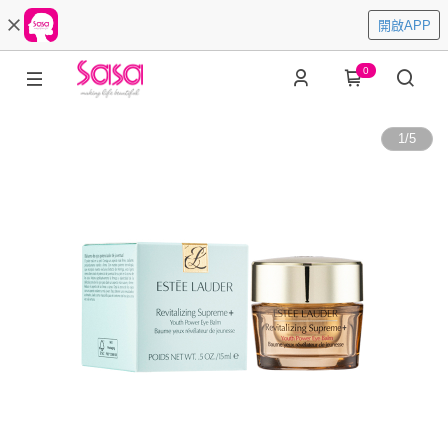
開啟APP
0
1
/
5