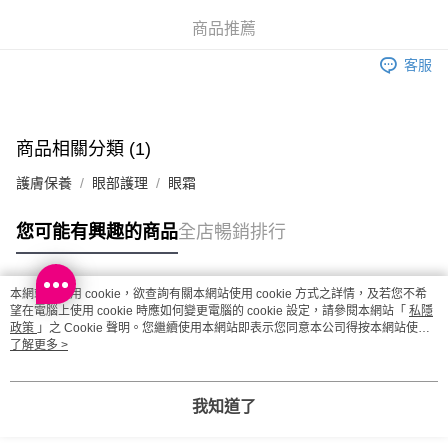
澳門地區配送 - 確認發貨後1-4個工作天送達
運費表
商品推薦
客服
商品相關分類 (1)
護膚保養
眼部護理
眼霜
您可能有興趣的商品
全店暢銷排行
本網站中使用 cookie，欲查詢有關本網站使用 cookie 方式之詳情，及若您不希
熱門標籤
望在電腦上使用 cookie 時應如何變更電腦的 cookie 設定，請參閱本網站「
私隱
政策
」之 Cookie 聲明。您繼續使用本網站即表示您同意本公司得按本網站使用
條款之 Cookie 聲明使用 cookie。
了解更多 >
熱銷排行
最新商品
人氣推薦
我知道了