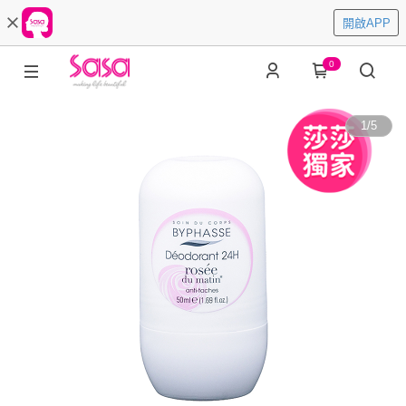
開啟APP
0
1
/
5