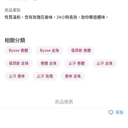
商品重點
送貨方式
性質溫和，含有玫瑰花香味，24小時長效，助你擊退體味。
順豐自助櫃 - 確認發貨後1-3個工作天送達
每筆HK$65.00，滿HK$300.00或以上免運費
順豐站及營業點 - 確認發貨後1-3個工作天送達
相關分類
每筆HK$65.00，滿HK$300.00或以上免運費
Bysse 香體
Bysse 走珠
蓓昂斯 香體
確認發貨後1-3 工作天送達，訂單將隨機分配至SF順豐速運或京東
蓓昂斯 走珠
香體 走珠
止汗 香體
止汗 走珠
物流公司進行物流配送
每筆HK$65.00，滿HK$300.00或以上免運費
止汗 香体
止汗 玫瑰
香体 走珠
(香港門市) 只顯示可選門市。確認發貨後2-5個工作天到店，3天內
取。逾期會取消訂單，並不會安排重寄
每筆HK$20.00，滿HK$100.00或以上免運費
商品推薦
(澳門門市) 只顯示可選門市。確認發貨後2-5個工作天到店，3天內
客服
取。逾期會取消訂單，並不會安排重寄
每筆HK$20.00，滿HK$100.00或以上免運費