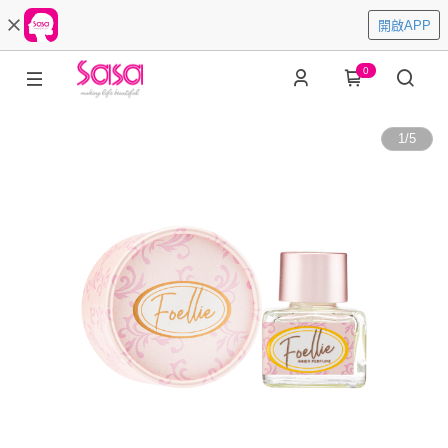
開啟APP
0
1
/
5