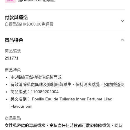
付款與運送
自提點滿HK$300.00免運費
付款方式
商品特色
信用卡
商品編號
Apple Pay
291771
AlipayHK
商品特色
PayMe
由6種純天然植物油調製而成
有效消除私處異味及抑制細菌滋生，保持清爽感覺，預防陰道炎
WeChat Pay
商品編號：110089202004
BoC Pay
英文名稱： Foellie Eau de Tuileries Inner Perfume Lilac
Flavour 5ml
送貨方式
商品重點
順豐自助櫃 - 確認發貨後1-3個工作天送達
女性私密處的專屬香水，令私處任何時候都可散發陣陣香氣，同時
每筆HK$65.00，滿HK$300.00或以上免運費