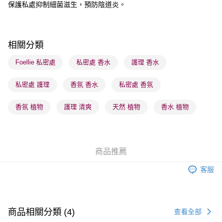
保護私處抑制細菌滋生，預防陰道炎。
順豐站及營業點 - 確認發貨後1-3個工作天送達
每筆HK$65.00，滿HK$300.00或以上免運費
相關分類
確認發貨後1-3 工作天送達，訂單將隨機分配至SF順豐速運或京東
物流公司進行物流配送
Foellie 私密處
私密處 香水
護理 香水
每筆HK$65.00，滿HK$300.00或以上免運費
私密處 護理
香氛 香水
私密處 香氛
(香港門市) 只顯示可選門市。確認發貨後2-5個工作天到店，3天內
取。逾期會取消訂單，並不會安排重寄
香氛 植物
護理 清爽
天然 植物
香水 植物
每筆HK$20.00，滿HK$100.00或以上免運費
(澳門門市) 只顯示可選門市。確認發貨後2-5個工作天到店，3天內
取。逾期會取消訂單，並不會安排重寄
商品推薦
每筆HK$20.00，滿HK$100.00或以上免運費
客服
澳門地區配送 - 確認發貨後1-4個工作天送達
運費表
商品相關分類 (4)
查看全部