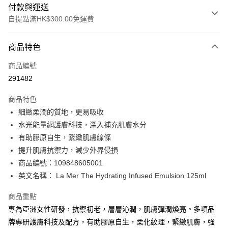
付款與運送
自提點滿HK$300.00免運費
付款方式
商品特色
信用卡
商品編號
Apple Pay
291482
AlipayHK
商品特色
PayMe
細緻柔潤的質地，更易吸收
水光能量網護膚科技，深入補充肌膚水分
WeChat Pay
有助膠原自生，緊緻肌膚線條
BoC Pay
提升肌膚抗禦力，減少外界侵損
商品編號：109848605001
送貨方式
英文名稱： La Mer The Hydrating Infused Emulsion 125ml
順豐自助櫃 - 確認發貨後1-3個工作天送達
商品重點
每筆HK$65.00，滿HK$300.00或以上免運費
專為亞洲女性研發，抗禦初老，層層沁潤，肌膚彈潤煥亮。多項品
順豐站及營業點 - 確認發貨後1-3個工作天送達
牌專研護膚科技及配方，有助膠原自生，柔化紋理，緊緻肌膚，強