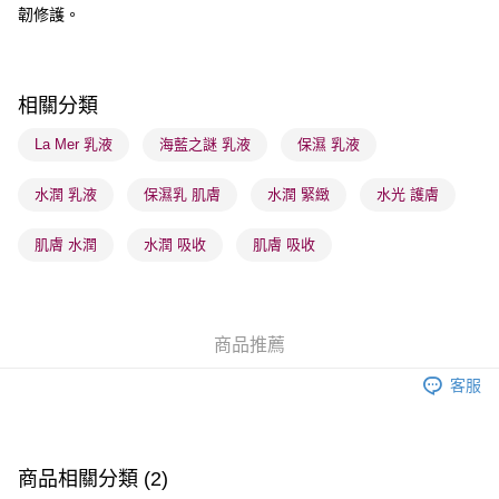
韌修護。
每筆HK$65.00，滿HK$300.00或以上免運費
確認發貨後1-3 工作天送達，訂單將隨機分配至SF順豐速運或京東
物流公司進行物流配送
相關分類
每筆HK$65.00，滿HK$300.00或以上免運費
La Mer 乳液
海藍之謎 乳液
保濕 乳液
(香港門市) 只顯示可選門市。確認發貨後2-5個工作天到店，3天內
取。逾期會取消訂單，並不會安排重寄
水潤 乳液
保濕乳 肌膚
水潤 緊緻
水光 護膚
每筆HK$20.00，滿HK$100.00或以上免運費
肌膚 水潤
水潤 吸收
肌膚 吸收
(澳門門市) 只顯示可選門市。確認發貨後2-5個工作天到店，3天內
取。逾期會取消訂單，並不會安排重寄
每筆HK$20.00，滿HK$100.00或以上免運費
商品推薦
澳門地區配送 - 確認發貨後1-4個工作天送達
運費表
客服
商品相關分類 (2)