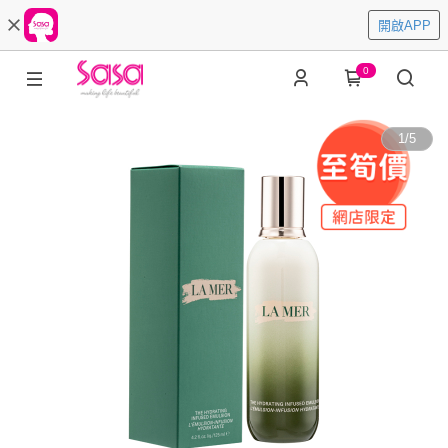
開啟APP
0
1
/
5