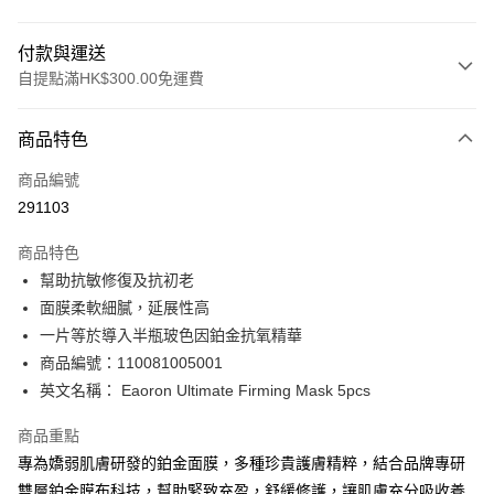
付款與運送
自提點滿HK$300.00免運費
付款方式
商品特色
信用卡
商品編號
Apple Pay
291103
AlipayHK
商品特色
PayMe
幫助抗敏修復及抗初老
面膜柔軟細膩，延展性高
WeChat Pay
一片等於導入半瓶玻色因鉑金抗氧精華
BoC Pay
商品編號：110081005001
英文名稱： Eaoron Ultimate Firming Mask 5pcs
送貨方式
商品重點
順豐自助櫃 - 確認發貨後1-3個工作天送達
專為嬌弱肌膚研發的鉑金面膜，多種珍貴護膚精粹，結合品牌專研
每筆HK$65.00，滿HK$300.00或以上免運費
雙層鉑金膜布科技，幫助緊致充盈，舒緩修護，讓肌膚充分吸收養