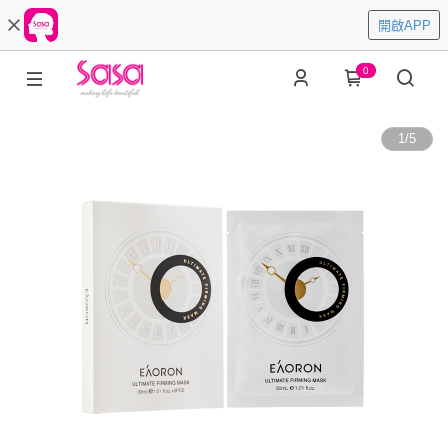
開啟APP
0
1
/
5