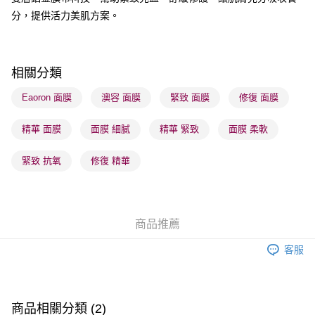
順豐站及營業點 - 確認發貨後1-3個工作天送達
分，提供活力美肌方案。
每筆HK$65.00，滿HK$300.00或以上免運費
確認發貨後1-3 工作天送達，訂單將隨機分配至SF順豐速運或京東
相關分類
物流公司進行物流配送
每筆HK$65.00，滿HK$300.00或以上免運費
Eaoron 面膜
澳容 面膜
緊致 面膜
修復 面膜
(香港門市) 只顯示可選門市。確認發貨後2-5個工作天到店，3天內
精華 面膜
面膜 細膩
精華 緊致
面膜 柔軟
取。逾期會取消訂單，並不會安排重寄
每筆HK$20.00，滿HK$100.00或以上免運費
緊致 抗氧
修復 精華
(澳門門市) 只顯示可選門市。確認發貨後2-5個工作天到店，3天內
取。逾期會取消訂單，並不會安排重寄
每筆HK$20.00，滿HK$100.00或以上免運費
商品推薦
澳門地區配送 - 確認發貨後1-4個工作天送達
運費表
客服
商品相關分類 (2)