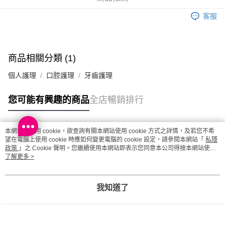
澳門地區配送 - 確認發貨後1-4個工作天送達
運費表
客服
商品相關分類 (1)
個人護理
口腔護理
牙齒護理
您可能有興趣的商品
全店暢銷排行
本網站中使用 cookie，欲查詢有關本網站使用 cookie 方式之詳情，及若您不希
熱門標籤
望在電腦上使用 cookie 時應如何變更電腦的 cookie 設定，請參閱本網站「
私隱
政策
」之 Cookie 聲明。您繼續使用本網站即表示您同意本公司得按本網站使用
條款之 Cookie 聲明使用 cookie。
了解更多 >
熱銷排行
最新商品
人氣推薦
我知道了