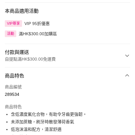
本商品適用活動
VIP 95折優惠
VIP尊享
滿HK$300.00加購區
活動
付款與運送
自提點滿HK$300.00免運費
付款方式
商品特色
信用卡
商品編號
Apple Pay
289534
AlipayHK
商品特色
PayMe
含低濃度氟化合物，有助令牙齒更強韌。
未添加蔗糖，刷牙時散發薄荷香氣
WeChat Pay
低泡沫溫和配方，清潔舒適