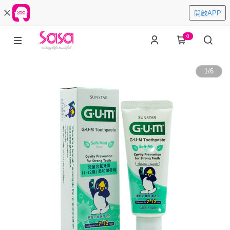
開啟APP
0
1
/
6