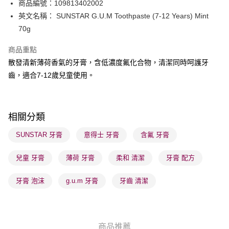
BoC Pay
商品編號：109813402002
英文名稱： SUNSTAR G.U.M Toothpaste (7-12 Years) Mint
送貨方式
70g
順豐自助櫃 - 確認發貨後1-3個工作天送達
商品重點
每筆HK$65.00，滿HK$300.00或以上免運費
散發清新薄荷香氣的牙膏，含低濃度氟化合物，清潔同時呵護牙
順豐站及營業點 - 確認發貨後1-3個工作天送達
齒，適合7-12歲兒童使用。
每筆HK$65.00，滿HK$300.00或以上免運費
確認發貨後1-3 工作天送達，訂單將隨機分配至SF順豐速運或京東
相關分類
物流公司進行物流配送
每筆HK$65.00，滿HK$300.00或以上免運費
SUNSTAR 牙膏
意得士 牙膏
含氟 牙膏
(香港門市) 只顯示可選門市。確認發貨後2-5個工作天到店，3天內
兒童 牙膏
薄荷 牙膏
柔和 清潔
牙膏 配方
取。逾期會取消訂單，並不會安排重寄
每筆HK$20.00，滿HK$100.00或以上免運費
牙膏 泡沫
g.u.m 牙膏
牙齒 清潔
(澳門門市) 只顯示可選門市。確認發貨後2-5個工作天到店，3天內
取。逾期會取消訂單，並不會安排重寄
每筆HK$20.00，滿HK$100.00或以上免運費
商品推薦