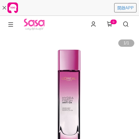
開啟APP
0
1
/
1