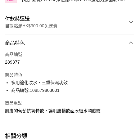
升，滿HK$399.00送3合1卸妝水400毫升
付款與運送
自提點滿HK$300.00免運費
付款方式
商品特色
信用卡
商品編號
Apple Pay
289377
AlipayHK
商品特色
PayMe
多用途化妝水，三重保濕功效
商品編號:108579803001
WeChat Pay
商品重點
BoC Pay
肌膚的葡萄抗氧特飲，讓肌膚暢飲面膜級水潤體驗
送貨方式
順豐自助櫃 - 確認發貨後1-3個工作天送達
相關分類
每筆HK$65.00，滿HK$300.00或以上免運費