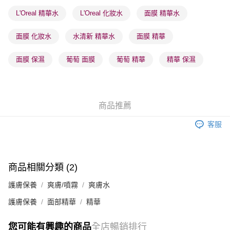
L'Oreal 精華水
L'Oreal 化妝水
面膜 精華水
順豐站及營業點 - 確認發貨後1-3個工作天送達
每筆HK$65.00，滿HK$300.00或以上免運費
面膜 化妝水
水清新 精華水
面膜 精華
確認發貨後1-3 工作天送達，訂單將隨機分配至SF順豐速運或京東
面膜 保濕
葡萄 面膜
葡萄 精華
精華 保濕
物流公司進行物流配送
每筆HK$65.00，滿HK$300.00或以上免運費
(香港門市) 只顯示可選門市。確認發貨後2-5個工作天到店，3天內
商品推薦
取。逾期會取消訂單，並不會安排重寄
每筆HK$20.00，滿HK$100.00或以上免運費
客服
(澳門門市) 只顯示可選門市。確認發貨後2-5個工作天到店，3天內
取。逾期會取消訂單，並不會安排重寄
商品相關分類 (2)
每筆HK$20.00，滿HK$100.00或以上免運費
護膚保養
爽膚/噴霧
爽膚水
澳門地區配送 - 確認發貨後1-4個工作天送達
運費表
護膚保養
面部精華
精華
您可能有興趣的商品
全店暢銷排行