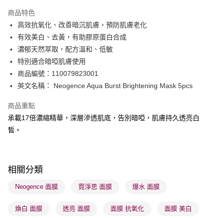
AlipayHK
商品特色
PayMe
高效抗氧化、改善暗沉肌膚，預防肌膚老化
有效美白、去黃，有助膠原蛋白合成
WeChat Pay
濃郁天然萃取，配方溫和、低敏
BoC Pay
特別適合暗啞肌膚使用
商品編號：110079823001
送貨方式
英文名稱： Neogence Aqua Burst Brightening Mask 5pcs
順豐自助櫃 - 確認發貨後1-3個工作天送達
商品重點
每筆HK$65.00，滿HK$300.00或以上免運費
承載17倍濃縮精華，深層滲透肌底，告別暗啞，肌膚持久透亮白
順豐站及營業點 - 確認發貨後1-3個工作天送達
皙。
每筆HK$65.00，滿HK$300.00或以上免運費
確認發貨後1-3 工作天送達，訂單將隨機分配至SF順豐速運或京東
相關分類
物流公司進行物流配送
每筆HK$65.00，滿HK$300.00或以上免運費
Neogence 面膜
霓淨思 面膜
爆水 面膜
(香港門市) 只顯示可選門市。確認發貨後2-5個工作天到店，3天內
煥白 面膜
透亮 面膜
面膜 抗氧化
面膜 美白
取。逾期會取消訂單，並不會安排重寄