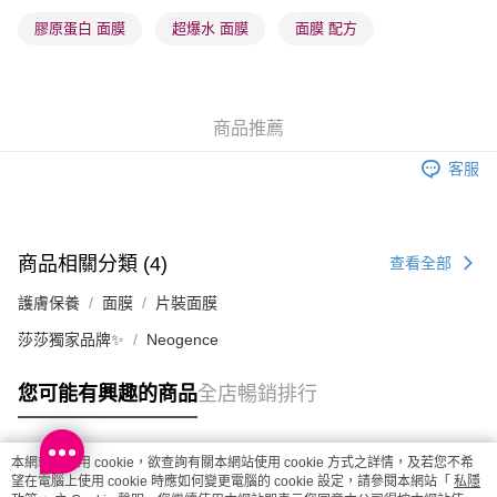
每筆HK$20.00，滿HK$100.00或以上免運費
膠原蛋白 面膜
超爆水 面膜
面膜 配方
(澳門門市) 只顯示可選門市。確認發貨後2-5個工作天到店，3天內
取。逾期會取消訂單，並不會安排重寄
每筆HK$20.00，滿HK$100.00或以上免運費
商品推薦
澳門地區配送 - 確認發貨後1-4個工作天送達
運費表
客服
商品相關分類 (4)
查看全部
護膚保養
面膜
片裝面膜
莎莎獨家品牌✨
Neogence
您可能有興趣的商品
全店暢銷排行
本網站中使用 cookie，欲查詢有關本網站使用 cookie 方式之詳情，及若您不希
熱門標籤
望在電腦上使用 cookie 時應如何變更電腦的 cookie 設定，請參閱本網站「
私隱