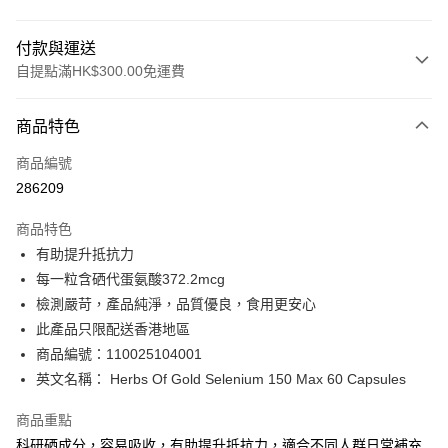
付款與運送
自提點滿HK$300.00免運費
付款方式
商品特色
信用卡
商品編號
Apple Pay
286209
AlipayHK
商品特色
PayMe
有助提升抵抗力
每一粒含硒代蛋氨酸372.2mcg
WeChat Pay
檢測嚴苛，產品純淨，品質優良，食用更安心
BoC Pay
此產品只限配送香港地區
商品編號：110025104001
送貨方式
英文名稱： Herbs Of Gold Selenium 150 Max 60 Capsules
順豐自助櫃 - 確認發貨後1-3個工作天送達
商品重點
每筆HK$65.00，滿HK$300.00或以上免運費
科研硒成分，容易吸收，有助提升抵抗力，適合不同人群日常補充