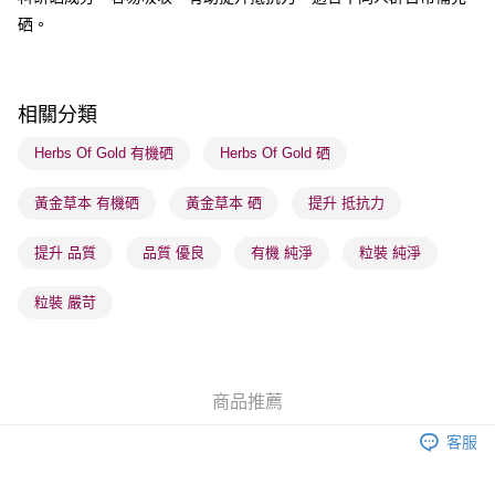
順豐站及營業點 - 確認發貨後1-3個工作天送達
硒。
每筆HK$65.00，滿HK$300.00或以上免運費
確認發貨後1-3 工作天送達，訂單將隨機分配至SF順豐速運或京東
相關分類
物流公司進行物流配送
每筆HK$65.00，滿HK$300.00或以上免運費
Herbs Of Gold 有機硒
Herbs Of Gold 硒
(香港門市) 只顯示可選門市。確認發貨後2-5個工作天到店，3天內
黃金草本 有機硒
黃金草本 硒
提升 抵抗力
取。逾期會取消訂單，並不會安排重寄
每筆HK$20.00，滿HK$100.00或以上免運費
提升 品質
品質 優良
有機 純淨
粒裝 純淨
粒裝 嚴苛
商品推薦
客服