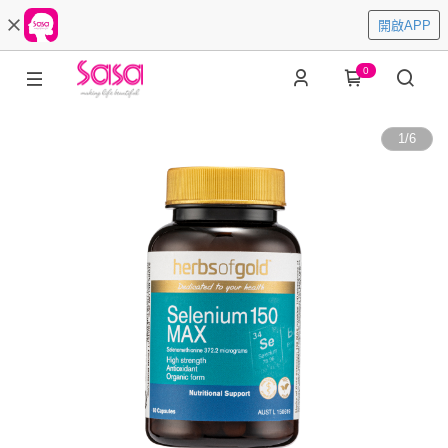
開啟APP
0
1
/
6