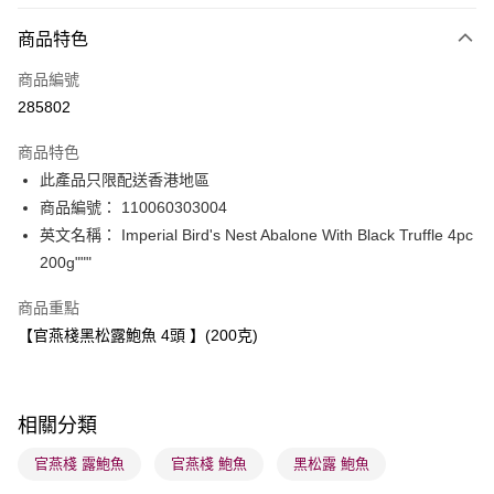
付款方式
商品特色
信用卡
商品編號
Apple Pay
285802
AlipayHK
商品特色
PayMe
此產品只限配送香港地區
商品編號： 110060303004
WeChat Pay
英文名稱： Imperial Bird's Nest Abalone With Black Truffle 4pc
BoC Pay
200g"""
商品重點
送貨方式
【官燕棧黑松露鮑魚 4頭 】(200克)
順豐自助櫃 - 確認發貨後1-3個工作天送達
每筆HK$65.00，滿HK$300.00或以上免運費
順豐站及營業點 - 確認發貨後1-3個工作天送達
相關分類
每筆HK$65.00，滿HK$300.00或以上免運費
官燕棧 露鮑魚
官燕棧 鮑魚
黑松露 鮑魚
確認發貨後1-3 工作天送達，訂單將隨機分配至SF順豐速運或京東