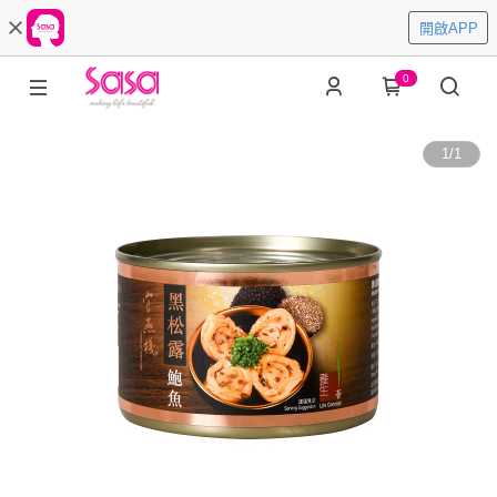
開啟APP
0
1
/
1