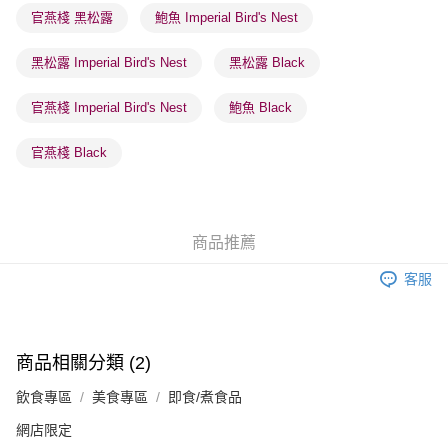
官燕棧 黑松露
鮑魚 Imperial Bird's Nest
物流公司進行物流配送
每筆HK$65.00，滿HK$300.00或以上免運費
黑松露 Imperial Bird's Nest
黑松露 Black
(香港門市) 只顯示可選門市。確認發貨後2-5個工作天到店，3天內
取。逾期會取消訂單，並不會安排重寄
官燕棧 Imperial Bird's Nest
鮑魚 Black
每筆HK$20.00，滿HK$100.00或以上免運費
官燕棧 Black
商品推薦
客服
商品相關分類 (2)
飲食專區
美食專區
即食/煮食品
網店限定