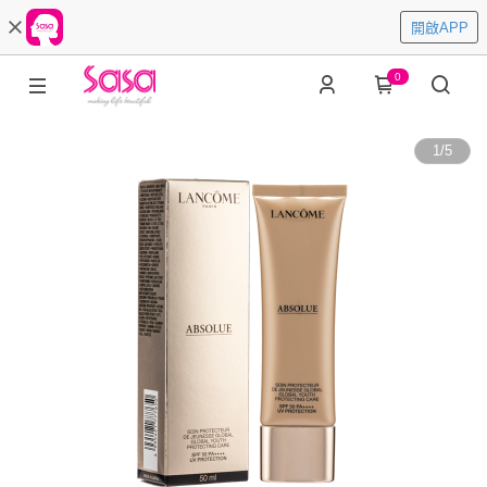
開啟APP
0
1
/
5