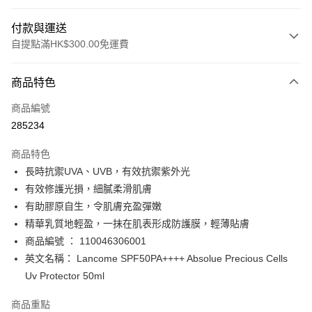
付款與運送
自提點滿HK$300.00免運費
付款方式
商品特色
信用卡
商品編號
Apple Pay
285234
AlipayHK
商品特色
PayMe
長時抗禦UVA、UVB，有效抗禦紫外光
有效修護光損，細膩柔滑肌膚
WeChat Pay
有助膠原自生，令肌膚充盈彈嫩
BoC Pay
精華乳質地輕盈，一抹在肌表形成防護膜，輕薄貼膚
商品編號 ： 110046306001
送貨方式
英文名稱： Lancome SPF50PA++++ Absolue Precious Cells
Uv Protector 50ml
順豐自助櫃 - 確認發貨後1-3個工作天送達
每筆HK$65.00，滿HK$300.00或以上免運費
商品重點