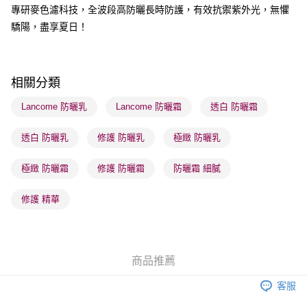
順豐站及營業點 - 確認發貨後1-3個工作天送達
專研麥色濾科技，全波段高防曬長時防護，有效抗禦紫外光，無懼
驕陽，盡享夏日！
每筆HK$65.00，滿HK$300.00或以上免運費
確認發貨後1-3 工作天送達，訂單將隨機分配至SF順豐速運或京東
物流公司進行物流配送
相關分類
每筆HK$65.00，滿HK$300.00或以上免運費
Lancome 防曬乳
Lancome 防曬霜
透白 防曬霜
(香港門市) 只顯示可選門市。確認發貨後2-5個工作天到店，3天內
取。逾期會取消訂單，並不會安排重寄
透白 防曬乳
修護 防曬乳
極緻 防曬乳
每筆HK$20.00，滿HK$100.00或以上免運費
極緻 防曬霜
修護 防曬霜
防曬霜 細膩
(澳門門市) 只顯示可選門市。確認發貨後2-5個工作天到店，3天內
取。逾期會取消訂單，並不會安排重寄
修護 精華
每筆HK$20.00，滿HK$100.00或以上免運費
澳門地區配送 - 確認發貨後1-4個工作天送達
運費表
商品推薦
客服